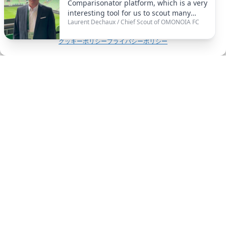
ズ
Comparisonator platform, which is a very
オーストラリアAリーグ 2024/25シーズ
2024/25
interesting tool for us to scout many
ン
Accept
ン トップ3選手コメント
Laurent Dechaux
/
Chief Scout of OMONOIA FC
players all over the world, especially in
シ
Western Europe. And it's a fantastic
ー
オーストラリアAリーグは優れた…
クッキーポリシー
プライバシーポリシー
asset to have that kind of tool, to be able
ズ
to follow the right players, to compare
with the power players in our team, and
ン
Furkan Yağız
to have, let's say, better efficiency in the
ト
2024年11月2日
scouting department in the club. So
ッ
that's fantastic, and I hope you get a lot
プ
of success in the future for the platform.
サ
3
ウ
選
ジ
手
ア
コ
ラ
メ
ビ
ン
ア
ト
プ
ロ