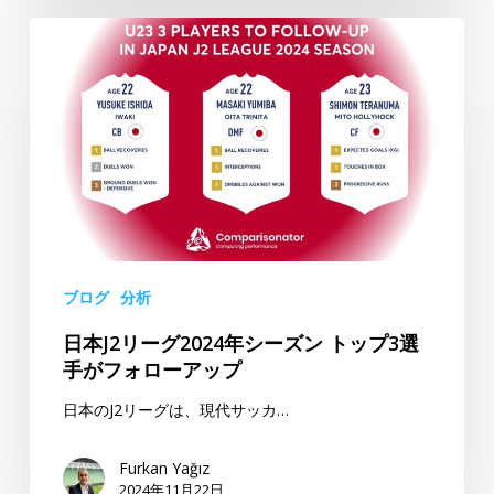
ビ
日
ジ
本
ョ
J2
ン
リ
ベ
ー
ス
グ
ト
2024
4
年
2024
シ
年
ー
シ
ブログ
分析
ズ
ー
日本J2リーグ2024年シーズン トップ3選
ン
ズ
手がフォローアップ
ト
ン
ッ
–
日本のJ2リーグは、現代サッカ…
プ
ア
3
ペ
Furkan Yağız
選
2024年11月22日
ル