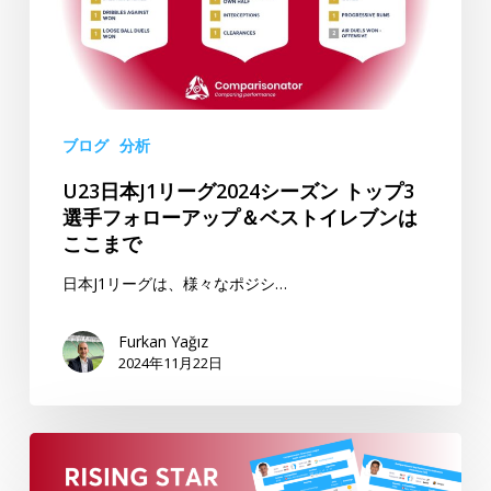
ー
ィ
グ
ビ
2024
シ
シ
オ
ー
ン
ブログ
分析
ズ
2024
U23日本J1リーグ2024シーズン トップ3
ン
年
選手フォローアップ＆ベストイレブンは
ト
シ
ここまで
ッ
ー
プ
ズ
日本J1リーグは、様々なポジシ…
3
ン
選
–
Furkan Yağız
2024年11月22日
手
こ
フ
こ
ォ
ま
“ラ
ロ
で
イ
ー