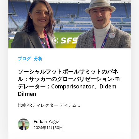
ャ
カ
ル
ン・
フ
バ
ッ
ッ
ト
ト
ボ
ガ
ー
ン
ブログ
分析
ル
ソーシャルフットボールサミットのパネ
サ
ル：サッカーのグローバリゼーション-モ
ミ
デレーター：Comparisonator、Didem
ッ
Dilmen
ト
の
比較PRディレクター ディデム…
パ
ネ
Furkan Yağız
2024年11月30日
ル：
サ