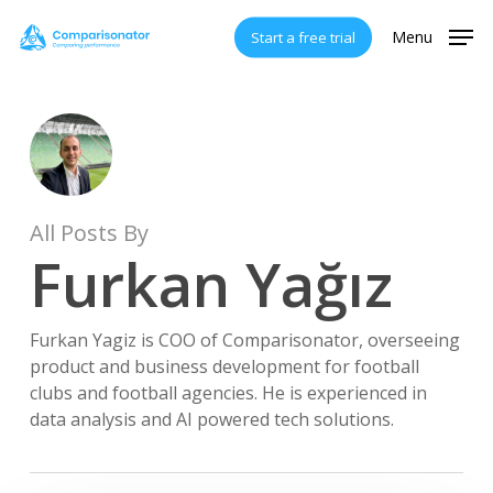
Skip
Menu
Start a free trial
to
main
content
All Posts By
Furkan Yağız
Furkan Yagiz is COO of Comparisonator, overseeing
product and business development for football
clubs and football agencies. He is experienced in
data analysis and AI powered tech solutions.