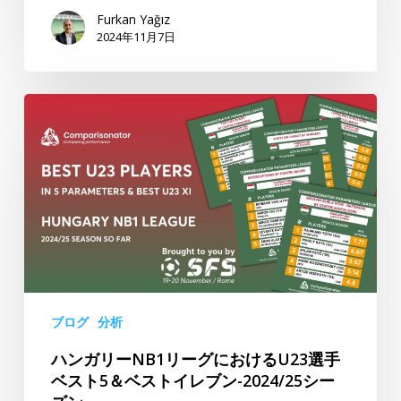
エ
Furkan Yağız
B
2024年11月7日
2024/25
シ
ハ
ー
ン
ズ
ガ
ン
リ
こ
ー
れ
NB1
ま
リ
で
ー
の
グ
と
に
こ
ブログ
分析
お
ろ
ハンガリーNB1リーグにおけるU23選手
け
ベスト5＆ベストイレブン-2024/25シー
る