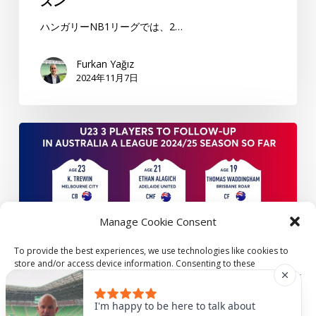
ズン
U23
選
ハンガリーNB1リーグでは、2…
手
ベ
Furkan Yağız
2024年11月7日
ス
ト
5
オ
＆
ー
ベ
ス
ス
ト
ト
ラ
イ
Manage Cookie Consent
リ
レ
ア
ブ
To provide the best experiences, we use technologies like cookies to
A
ン-2024/25
store and/or access device information. Consenting to these
technologies will allow us to process data such as browsing behavior or
リ
シ
unique IDs on this site. Not consenting or withdrawing consent, may
ー
ー
ブログ
分析
adversely affect certain features and functions.
I'm happy to be here to talk about
グ