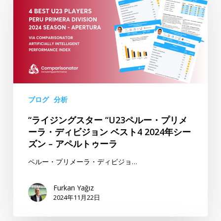
ジ
ア
ン
ッ
グ
プ
ス
＆
タ
ベ
ー
ス
“U23
ト
ペ
イ
ブログ
分析
ル
レ
“ライジングスター “U23ペルー・プリメ
ー・
ブ
ーラ・ディビジョン ベスト4 2024年シー
プ
ン
ズン – アペルトゥーラ
リ
は
メ
こ
ペルー・プリメーラ・ディビジョ…
ー
こ
ラ・
ま
Furkan Yağız
2024年11月22日
デ
で
ィ