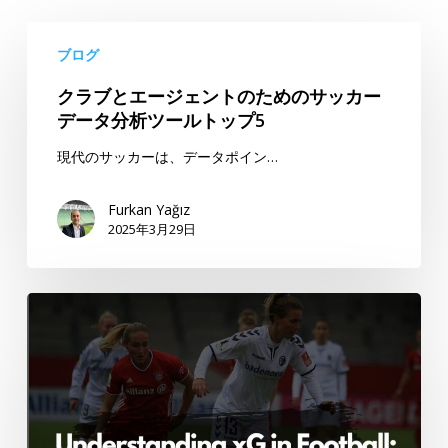
ク
ブログ
ラ
ブ
クラブとエージェントのためのサッカー
と
データ分析ツールトップ5
エ
現代のサッカーは、データポイン…
ー
ジ
Furkan Yağız
ェ
2025年3月29日
ン
ト
の
サ
た
ッ
め
カ
の
ー
サ
に
ッ
お