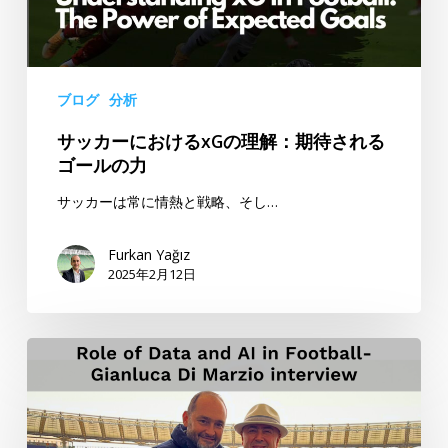
カ
け
ー
る
デ
xG
ー
の
ブログ
分析
タ
理
分
サッカーにおけるxGの理解：期待される
解：
析
ゴールの力
期
ツ
待
サッカーは常に情熱と戦略、そし…
ー
さ
ル
れ
Furkan Yağız
ト
る
2025年2月12日
ッ
ゴ
プ
ー
5
ジ
ル
ャ
の
ン
力
ル