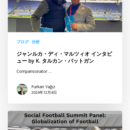
カ・
デ
ィ・
マ
ル
ツ
ブログ
分析
ィ
ジャンルカ・ディ・マルツィオ インタビ
オ
ュー by K. タルカン・バットガン
イ
ン
Comparisonator …
タ
ビ
Furkan Yağız
ュ
2024年12月4日
ー
by
ソ
K.
ー
タ
シ
ル