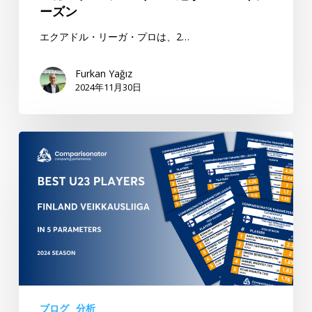
の
ーズン
ク
影
ア
エクアドル・リーガ・プロは、2…
響
ド
力
ル・
–
Furkan Yağız
2024年11月30日
リ
モ
ー
デ
ガ・
レ
フ
プ
ー
ィ
ロ
タ
ン
の
ー：
ラ
ベ
Comparisonator,
ン
ス
K.
ド・
ト
Tarkan
ヴ
U23
Batgun
ェ
選
イ
手
ッ
–
ブログ
分析