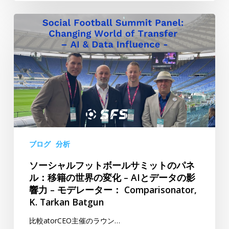
ッ
ソ
カ
ー
ー
シ
の
ャ
グ
ル
ロ
フ
ー
ッ
バ
ト
リ
ボ
ゼ
ー
ー
ブログ
分析
ル
シ
ソーシャルフットボールサミットのパネ
サ
ョ
ル：移籍の世界の変化 – AIとデータの影
ミ
ン-
響力 – モデレーター： Comparisonator,
ッ
モ
K. Tarkan Batgun
ト
デ
の
比較atorCEO主催のラウン…
レ