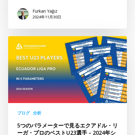
パ
ー
ネ
Furkan Yağız
タ
2024年11月30日
ル：
ー：
移
Comparisonator、
籍
Didem
5
の
Dilmen
つ
世
の
界
パ
の
ラ
変
メ
化
ー
–
タ
AI
ー
と
で
デ
ブログ
分析
見
ー
5つのパラメーターで見るエクアドル・リ
る
タ
ーガ・プロのベストU23選手 – 2024年シ
エ