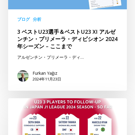
＆
ラ
ベ
メ
ス
ー
ブログ
分析
ト
タ
3 ベストU23選手＆ベストU23 XI アルゼ
U23
ー
ンチン・プリメーラ・ディビシオン 2024
XI
–
年シーズン – ここまで
ア
2024
ル
年
アルゼンチン・プリメーラ・ディ…
ゼ
シ
ン
ー
Furkan Yağız
2024年11月23日
チ
ズ
ン・
ン
プ
U23
リ
日
メ
本
ー
J1
ラ・
リ
デ