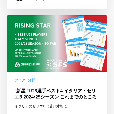
手
ト
が
ゥ
“新
フ
ー
星
ォ
ラ
“U23
ロ
選
ー
手
ア
ベ
ッ
ス
プ
ト
4
イ
ブログ
分析
タ
“新星 “U23選手ベスト4 イタリア・セリ
リ
エB 2024/25シーズン これまでのところ
ア・
セ
イタリアのセリエBは若い才能に…
リ