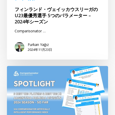
カ
2024
フィンランド・ヴェイッカウスリーガの
ウ
年
U23最優秀選手 5つのパラメーター –
ス
シ
2024年シーズン
リ
ー
ー
ズ
Comparisonator …
ガ
ン
の
Furkan Yağız
2024年11月23日
U23
最
優
3
秀
ベ
選
ス
手
ト
5
U23
つ
選
の
手
パ