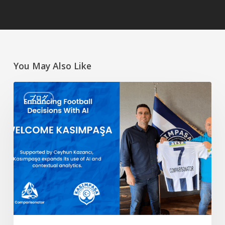
You May Also Like
AI
ブログ
に
よ
る
サ
ッ
カ
ー
の
判
断