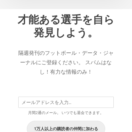
の
カ
一
ル・
才能ある選手を自ら
人
パ
で
発見しよう。
ラ
あ
メ
り
ー
続
隔週発刊のフットボール・データ・ジャ
タ
け
ー
ーナルにご登録ください。 スパムはな
る
別
こ
し！有力な情報のみ！
ベ
と
ス
を
ト
示
2025/26
唆
シ
す
月間2通のメール。 いつでも退会できます。
ー
る
ズ
デ
1万人以上の購読者の仲間に加わる
ン
ー