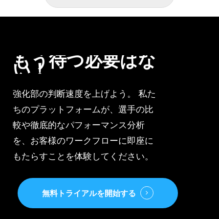
こ
タ”
こ
ま
で
もう待つ必要はな
い！
強化部の判断速度を上げよう。 私た
ちのプラットフォームが、選手の比
較や徹底的なパフォーマンス分析
を、お客様のワークフローに即座に
もたらすことを体験してください。
無料トライアルを開始する