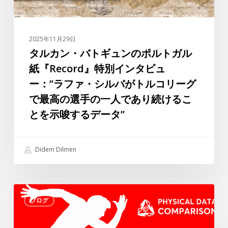
の
ポ
ル
2025年11月29日
ト
タルカン・バトギュンのポルトガル
ガ
紙『Record』特別インタビュ
ル
ー：”ラファ・シルバがトルコリーグ
紙
で最高の選手の一人であり続けるこ
『Record』
とを示唆するデータ”
特
別
イ
Didem Dilmen
ン
タ
ビ
ス
ュ
ブログ
イ
ー：”ラ
ス・
フ