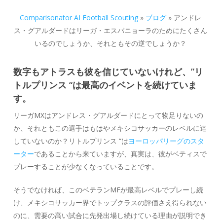
Comparisonator AI Football Scouting
»
ブログ
»
アンドレ
ス・グアルダードはリーガ・エスパニョーラのためにたくさん
いるのでしょうか、それともその逆でしょうか？
数字もアトラスも彼を信じていないけれど、”リ
トルプリンス “は最高のイベントを続けていま
す。
リーガMXはアンドレス・グアルダードにとって物足りないの
か、それともこの選手はもはやメキシコサッカーのレベルに達
していないのか？リトルプリンス “は
ヨーロッパリーグのスタ
ーター
であることから来ていますが、真実は、彼がベティスで
プレーすることが少なくなっていることです。
そうでなければ、このベテランMFが最高レベルでプレーし続
け、メキシコサッカー界でトップクラスの評価さえ得られない
のに、需要の高い試合に先発出場し続けている理由が説明でき