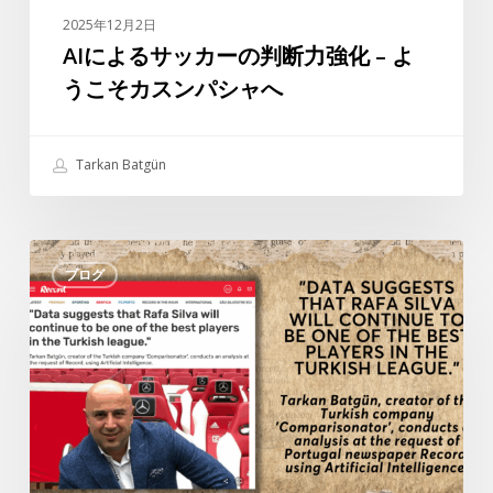
力
2025年12月2日
強
AIによるサッカーの判断力強化 – よ
化
うこそカスンパシャへ
–
よ
う
Tarkan Batgün
こ
そ
カ
タ
ス
ブログ
ル
ン
カ
パ
ン・
シ
バ
ャ
ト
へ
ギ
ュ
ン