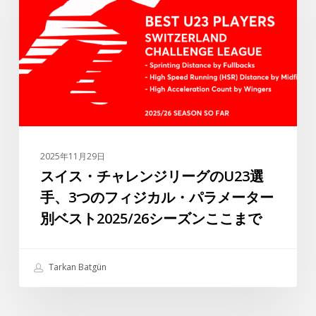
チ
ァ・
ャ
シ
レ
ル
ン
バ
ジ
が
リ
ト
ー
ル
グ
コ
の
リ
2025年11月29日
U23
ー
スイス・チャレンジリーグのU23選
選
グ
手、3つのフィジカル・パラメーター
手、
で
別ベスト2025/26シーズンここまで
3
最
つ
高
の
の
Tarkan Batgün
フ
選
ィ
手
ジ