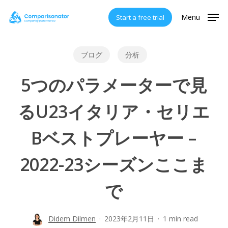
Skip
Menu
Start a free trial
to
main
content
ブログ
分析
5つのパラメーターで見
るU23イタリア・セリエ
Bベストプレーヤー –
2022-23シーズンここま
で
Didem Dilmen
2023年2月11日
1 min read