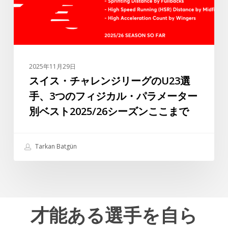
ジ
が
リ
ト
ー
ル
グ
コ
の
リ
2025年11月29日
U23
ー
スイス・チャレンジリーグのU23選
選
グ
手、3つのフィジカル・パラメーター
手、
で
別ベスト2025/26シーズンここまで
3
最
つ
高
の
の
Tarkan Batgün
フ
選
ィ
手
ジ
の
カ
一
ル・
才能ある選手を自ら
人
パ
で