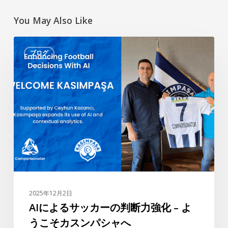
You May Also Like
AI
ブログ
に
よ
る
サ
ッ
カ
ー
の
判
断
力
2025年12月2日
強
AIによるサッカーの判断力強化 – よ
化
うこそカスンパシャへ
–