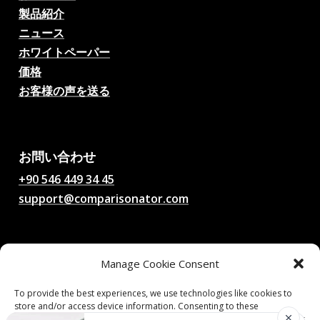
製品紹介
ニュース
ホワイトペーパー
価格
お客様の声を送る
AIサッカー試合予想、オッ
ズ、分析、サッカーチャッ
ト
お問い合わせ
+90 546 449 34 45
support@comparisonator.com
法的事項
Manage Cookie Consent
利用規約
プライバシーポリシー
To provide the best experiences, we use technologies like cookies to
store and/or access device information. Consenting to these
クッキーポリシー
technologies will allow us to process data such as browsing behavior or