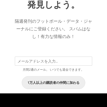
発見しよう。
ラ
あ
メ
り
ー
続
隔週発刊のフットボール・データ・ジャ
タ
け
ー
ーナルにご登録ください。 スパムはな
る
別
こ
し！有力な情報のみ！
ベ
と
ス
を
ト
示
2025/26
唆
シ
す
月間2通のメール。 いつでも退会できます。
ー
る
ズ
デ
1万人以上の購読者の仲間に加わる
ン
ー
こ
タ”
こ
ま