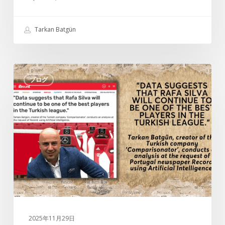
よ
う
Tarkan Batgün
こ
そ
カ
タ
ス
ブログ
ル
ン
カ
パ
ン・
シ
バ
ャ
ト
へ
ギ
ュ
ン
の
ポ
ル
2025年11月29日