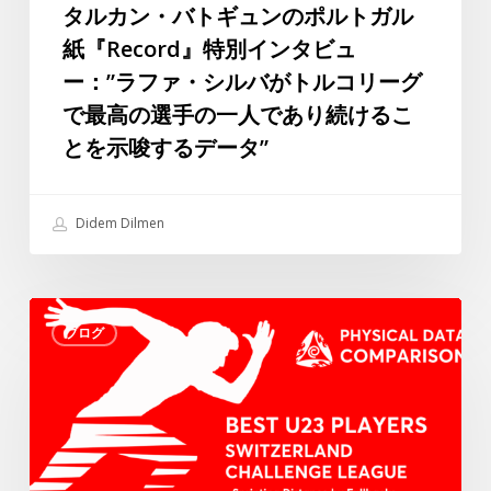
ト
タルカン・バトギュンのポルトガル
ガ
紙『Record』特別インタビュ
ル
ー：”ラファ・シルバがトルコリーグ
紙
で最高の選手の一人であり続けるこ
『Record』
とを示唆するデータ”
特
別
イ
Didem Dilmen
ン
タ
ビ
ス
ュ
ブログ
イ
ー：”ラ
ス・
フ
チ
ァ・
ャ
シ
レ
ル
ン
バ