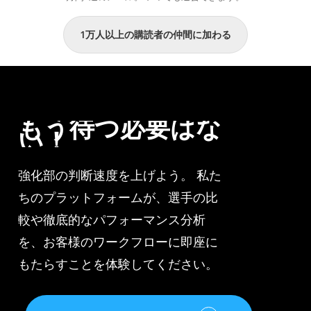
ー
る
ズ
デ
1万人以上の購読者の仲間に加わる
ン
ー
こ
タ”
こ
ま
で
もう待つ必要はな
い！
強化部の判断速度を上げよう。 私た
ちのプラットフォームが、選手の比
較や徹底的なパフォーマンス分析
を、お客様のワークフローに即座に
もたらすことを体験してください。