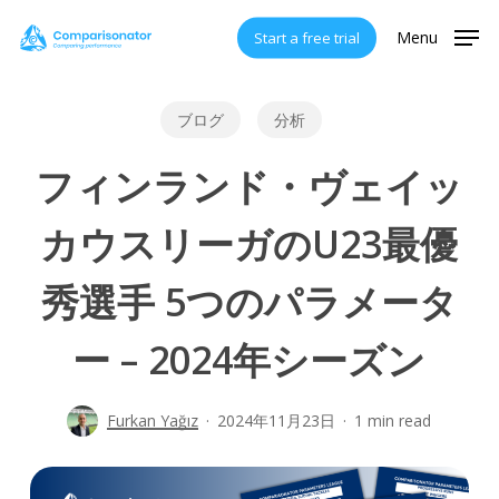
Skip
Menu
Start a free trial
to
main
content
ブログ
分析
フィンランド・ヴェイッ
カウスリーガのU23最優
秀選手 5つのパラメータ
ー – 2024年シーズン
Furkan Yağız
2024年11月23日
1 min read