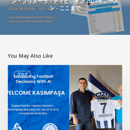
ン・プリメーラ・ディビシオン 2024年シーズ
ン - ここまで
You May Also Like
AI
ブログ
に
よ
る
サ
ッ
カ
ー
の