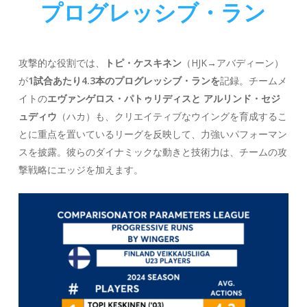
プログレッシブ・ラン
攻撃的な役割では、
トピ・ケスキネン
（HJK→アバディーン）
が
1試合あたり4.3本のプログレッシブ・ランを
記録。チームメ
イトの
エヴァンゲロス・パトゥリディスと
アルリンド・セジ
ュディウ
（ハカ）も、クリエイティブなウイングを育成するこ
とに重点を置いているリーグを反映して、力強いパフォーマン
スを披露。彼らのダイナミックな動きと技術力は、チームの攻
撃戦略にエッジを加えます。