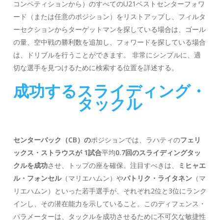
コンペティションから）のすべてのU21ベストセンターフォワ
ード（または任意のポジション）をリストアップし、フィルタ
ーセクションからターゲットマンを探している場合は、ゴール
の量、空中戦の勝利数を追加し、フォワードを探している場合
は、ドリブルを行うことができます。 非常にシンプルに、適
切な選手を見つけるために検索する位置を詳述する。
成功するスライディング・
タックル
センターバック（CB）の
ポジションでは、ラハティの
フェリ
ックス・ストラウスが
1試合
平均
0.7回のスライディングタッ
クルを成功
させ、トップの座を確保。注目すべきは、
ミヒャエ
ル・フォンセル
（マリエハムン）や
パトリク・ライタネン
（マ
リエハムン）といった若手選手が、それぞれ2位と3位にランク
インし、その潜在能力を示していること。このディフェンス・
パラメーターは、タックルを成功させるために不可欠な敏捷性