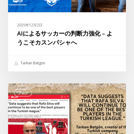
判
断
力
2025年12月2日
強
AIによるサッカーの判断力強化 – よ
化
うこそカスンパシャへ
–
よ
う
Tarkan Batgün
こ
そ
カ
タ
ス
ブログ
ル
ン
カ
パ
ン・
シ
バ
ャ
ト
へ
ギ