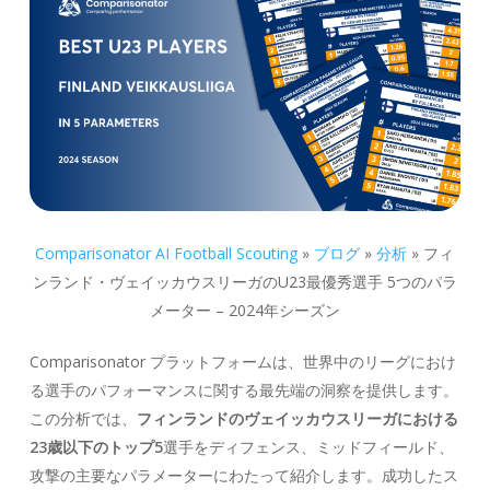
Comparisonator AI Football Scouting
»
ブログ
»
分析
»
フィ
ンランド・ヴェイッカウスリーガのU23最優秀選手 5つのパラ
メーター – 2024年シーズン
Comparisonator プラットフォームは、世界中のリーグにおけ
る選手のパフォーマンスに関する最先端の洞察を提供します。
この分析では、
フィンランドのヴェイッカウスリーガにおける
23歳以下のトップ5
選手をディフェンス、ミッドフィールド、
攻撃の主要なパラメーターにわたって紹介します。
成功したス