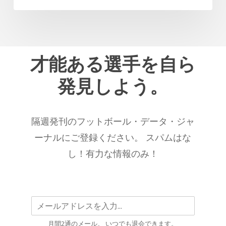
フ
選
ィ
手
ジ
の
カ
一
ル・
才能ある選手を自ら
人
パ
で
発見しよう。
ラ
あ
メ
り
ー
続
隔週発刊のフットボール・データ・ジャ
タ
け
ー
ーナルにご登録ください。 スパムはな
る
別
こ
し！有力な情報のみ！
ベ
と
ス
を
ト
示
2025/26
唆
シ
す
月間2通のメール。 いつでも退会できます。