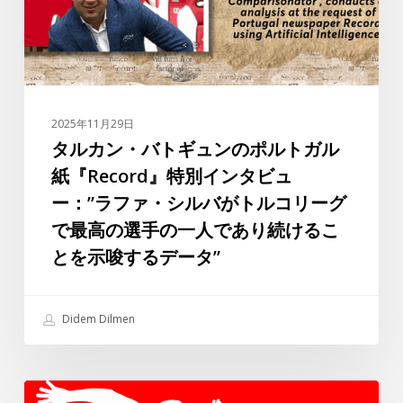
ュ
ン
の
ポ
ル
2025年11月29日
ト
タルカン・バトギュンのポルトガル
ガ
紙『Record』特別インタビュ
ル
ー：”ラファ・シルバがトルコリーグ
紙
で最高の選手の一人であり続けるこ
『Record』
とを示唆するデータ”
特
別
イ
Didem Dilmen
ン
タ
ビ
ス
ュ