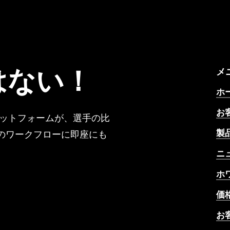
はない！
メ
ホ
お
ラットフォームが、選手の比
製
のワークフローに即座にも
ニ
ホ
価
お