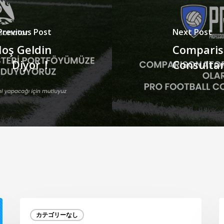
Previous Post
Next Post
oş Geldin
Comparis
Diyor！
Consulta
欧
“
カテゴリーなし
州