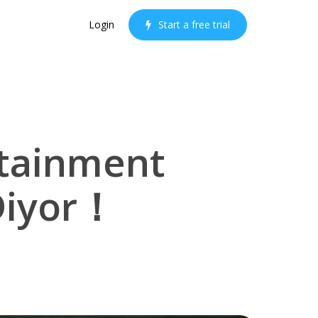
Login
S
t
a
r
t
a
f
r
e
e
t
r
i
a
l
rtainment
 Diyor！