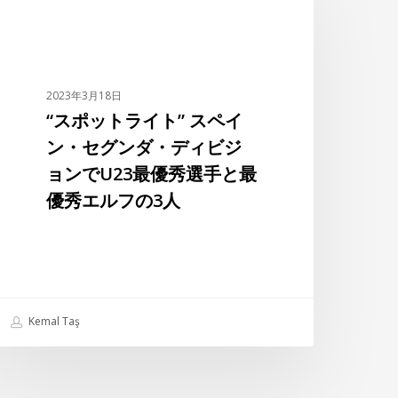
ッ
ト
ラ
イ
2023年3月18日
”
“スポットライト” スペイ
ス
ン・セグンダ・ディビジ
ペ
ョンでU23最優秀選手と最
イ
ン・
優秀エルフの3人
セ
グ
ン
ダ・
デ
Kemal Taş
ィ
ビ
ジ