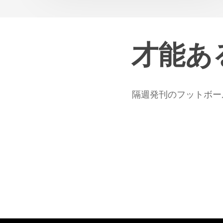
ー
ム
に
才能あ
歓
迎
隔週発刊のフットボー