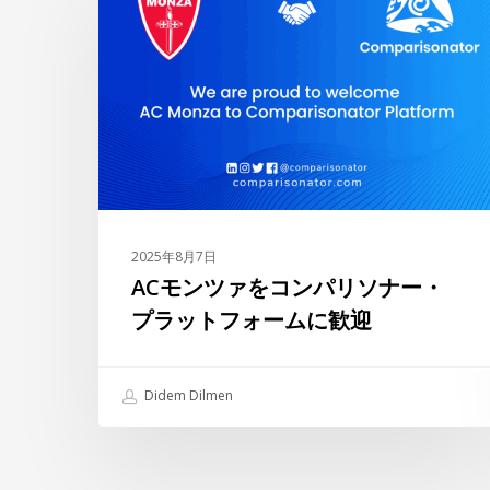
ン
ツ
ァ
を
コ
ン
パ
リ
ソ
2025年8月7日
ナ
ACモンツァをコンパリソナー・
ー・
プラットフォームに歓迎
プ
ラ
ッ
Didem Dilmen
ト
フ
ォ