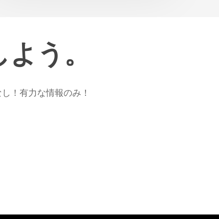
ョ
ン
で
しよう。
23
最
優
秀
なし！有力な情報のみ！
選
手
と
最
優
秀
エ
ル
フ
の