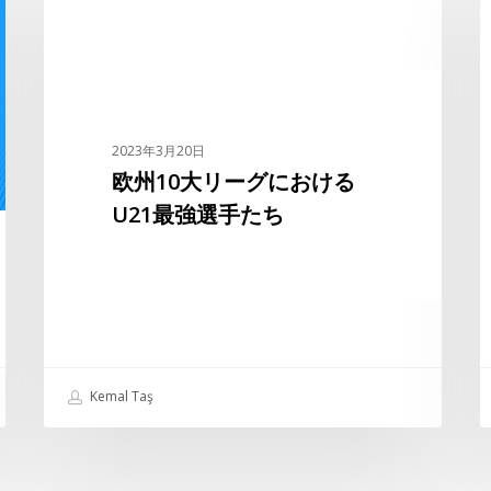
10
大
リ
ー
グ
ト
2023年3月20日
に
欧州10大リーグにおける
お
U21最強選手たち
け
る
U21
最
強
選
手
Kemal Taş
た
ち