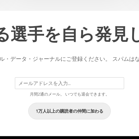
る選手を自ら発見
U
ル・データ・ジャーナルにご登録ください。 スパムは
月間2通のメール。 いつでも退会できます。
1万人以上の購読者の仲間に加わる
3