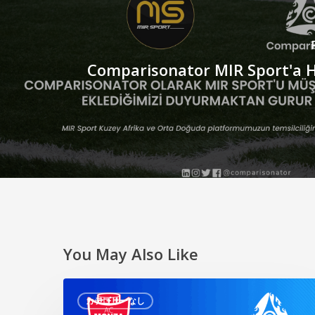
Comparisonator MIR Sport'a H
You May Also Like
AC
カテゴリーなし
モ