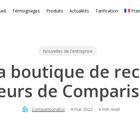
eil
Témoignages
Produits
Actualités
Tarification
Fran
Nouvelles de l'entreprise
la boutique de r
eurs de Compari
Comparisonator
4 mai 2022
4 min read