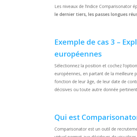
Les niveaux de l’indice Comparisonator ép
le dernier tiers, les passes longues réu
Exemple de cas 3 – Expl
européennes
Sélectionnez la position et cochez l’optio
européennes, en partant de la meilleure pe
fonction de leur âge, de leur date de con
décisives ou toute autre donnée pertinen
Qui est Comparisonator
Comparisonator est un outil de recrutemen
virtuel permet aux décideurs de visualise