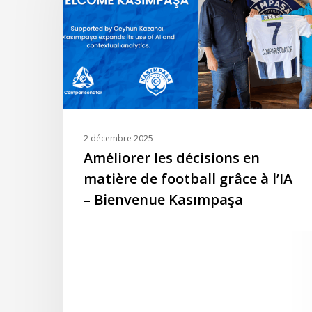
en
matière
de
football
grâce
à
l’IA
–
2 décembre 2025
Bienvenue
Améliorer les décisions en
Kasımpaşa
matière de football grâce à l’IA
– Bienvenue Kasımpaşa