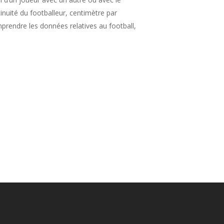
nuité du footballeur, centimètre par
prendre les données relatives au football,