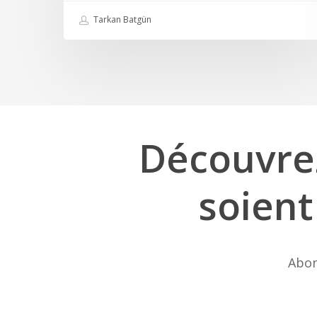
Tarkan Batgün
Découvre
soient
Abon