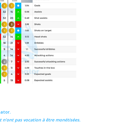
ator.
t n’ont pas vocation à être monétisées.