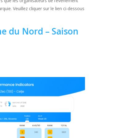
s que les organisateurs de l’événement
quie. Veuillez cliquer sur le lien ci-dessous
ne du Nord – Saison