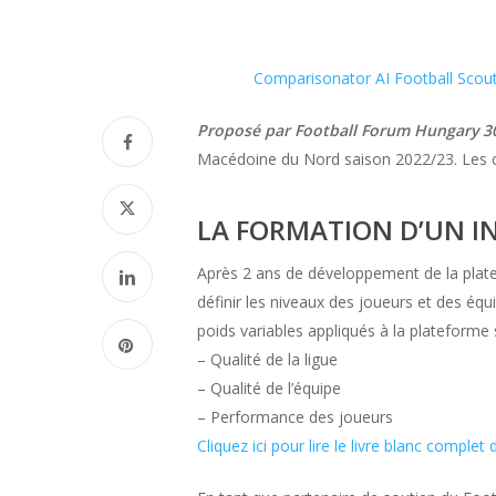
Comparisonator AI Football Scou
Proposé par Football Forum Hungary 
Macédoine du Nord saison 2022/23. Les cl
LA FORMATION D’UN I
Après 2 ans de développement de la platef
définir les niveaux des joueurs et des é
poids variables appliqués à la plateforme s
– Qualité de la ligue
– Qualité de l’équipe
– Performance des joueurs
Cliquez ici pour lire le livre blanc complet d