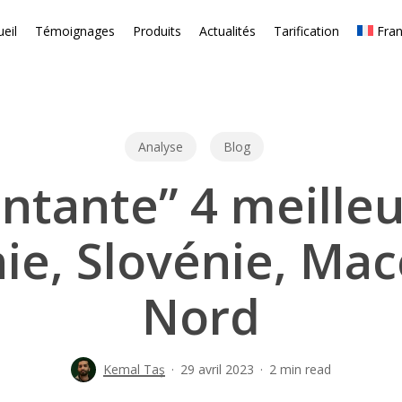
eil
Témoignages
Produits
Actualités
Tarification
Fran
Analyse
Blog
ntante” 4 meille
ie, Slovénie, Ma
Nord
Kemal Taş
29 avril 2023
2 min read