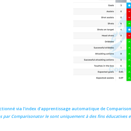
ctionné via l’index d’apprentissage automatique de Comparison
es par
Comparisonator
le sont uniquement à des fins éducatives e