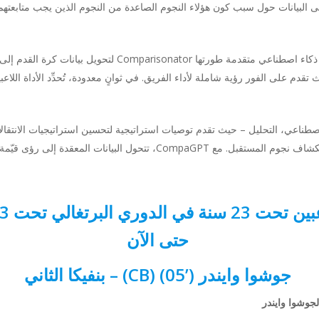
على البيانات حول سبب كون هؤلاء النجوم الصاعدة من النجوم الذين يجب متابعته
هذا التحليل مدعوم من CompaGPT، وهي أداة ذكاء اصطناعي متقدمة
الفرق، حيث تقدم على الفور رؤية شاملة لأداء الفريق. في ثوانٍ معدودة، تُحدِّد الأداة
لى الذكاء الاصطناعي، التحليل – حيث تقدم توصيات استراتيجية لتحسين استراتيجيات الا
تساعد الأندية على تعزيز المراكز الرئيسية واستكشاف نجوم المستقبل. مع paGPT
حتى الآن
جوشوا وايندر (’05) (CB) – بنفيكا الثاني