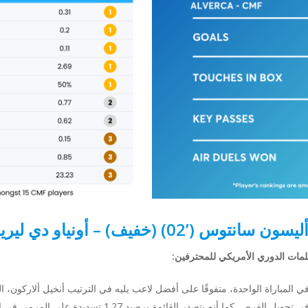
ليسون سانتوس (’02) (خفيف) – أونياو دي ليريا
ات الدوري الأمريكي للمحترفين:
قدرته الاستثنائية على تسجيل الأهداف وفعاليته في تحويل الفر