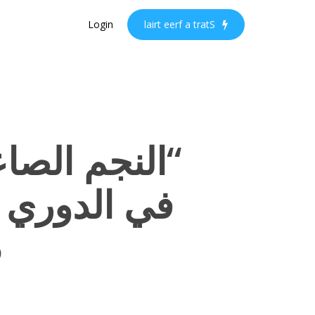
Ski
Login
l
a
i
r
t
e
e
r
f
a
t
r
a
t
S
t
mai
conten
5