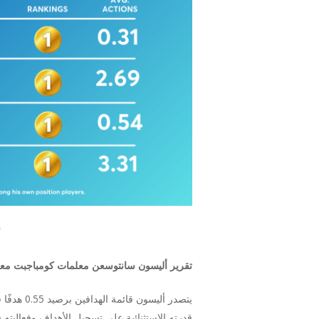
أ
تقرير
أليسون سانتوس
عن معلمات كومباجبت معلم