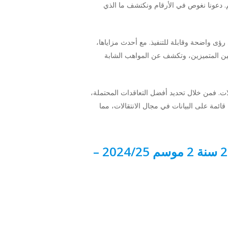
م. دعونا نغوص في الأرقام ونكتشف ما الذي
 طورتها Comparisonator لتحويل بيانات كرة القدم إلى رؤى واضحة وقابلة للتنفيذ. مع أحدث مزاياها،
 اللاعبين المتميزين، وتكشف عن المواهب الشابة
نتقالات. فمن خلال تحديد أفضل التعاقدات المحتملة،
Com، تتحول البيانات المعقدة إلى رؤى قيّمة قائمة على البيانات في مجال الانتقالات، مما
“النجم الصاعد” أفضل 4 لاعبين تحت 23 سنة في الدوري البرتغالي تحت 23 سنة 2 موسم 2024/25 –