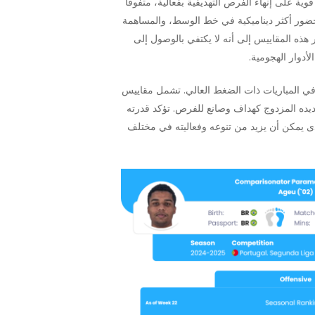
اراة الواحدة و0.2 هدف متوقع. يشير ذلك إلى قدرة قوية على إنهاء الفرص التهديفية بفعالية، متفوقًا
 حضور أكثر ديناميكية في خط الوسط، والمساهمة
الفرص التهديفية. يتصدر أجيو بـ2.69 لمسة داخل منطقة الجزاء ومعدل تحويل الأهداف بنسبة 50%. تشير هذه المقاييس إلى أنه لا يكتفي بالوصول إلى
دوار الهجومية.
 في المباريات ذات الضغط العالي. تشمل مقاييس
هديده المزدوج كهداف وصانع للفرص. تؤكد قدرته
دى يمكن أن يزيد من تنوعه وفعاليته في مختلف