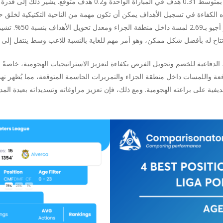
يحتل أجيو المرتبة الأولى بين لاعبي خط الوسط بمتوسط 0.31 هدف في المب
هذه الكفاءة في تسجيل الأهداف يمكن أن تكون مهمة من الناحية التكتيكية لخلق
في صناعة اللعب وإنهاء 
 له بأفضل شكل ممكن، وهو أمر مهم للغاية بالنسبة للاعب وسط ينتقل إلى الأ
لدفاعية للخصم وتحويل الفرص بكفاءة لتعزيز الاستراتيجيات الهجومية، خاصةً
توقعة واللمسات داخل منطقة الجزاء والتمريرات الحاسمة المتوقعة، مما يُظهر ت
ية على براعته الهجومية. ومع ذلك، فإن تعزيز مراوغاته وتسديداته بعيدة الم