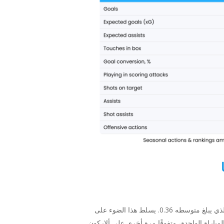
يتصدر أليسون قائمة الهدافين برصيد 0.55 هدفًا في المباراة الواحدة، متفوقًا على أفضل لاعب يليه في الترتيب أنخيل ألاركون، الذي يبلغ متوسطه 0.36. يسلط هذا الضوء على
ص. كما أنه يتصدر القائمة برصيد 1.27 تسديدة على المرمى في المباراة الواحدة، متفوقًا مرة أخرى على ألاركون