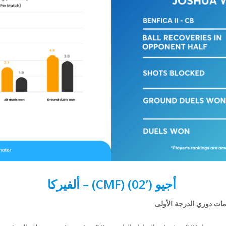
أجيو (’02) (CMF) – ألفيركا
ات دوري الدرجة الأولى