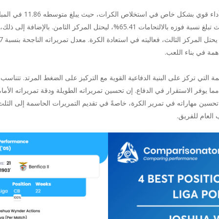
تكمن نقاط قوة وايندر في قد
قدرته على الفوز بالالتحامات الدفاعية مهمة، حيث تبلغ نسبة فوزه بالالتحامات 65.41
مة في بناء اللعب.
ة التي تركز على البنية الدفاعية القوية مع التركيز على الضغط المرتد. تتناسب ق
ا يوفر الاستقرار في الدفاع. إن تحسين تمريراته الطويلة ودقة تمريراته الأما
حسين مهاراته في تمرير الكرة، خاصةً في تقديم التمريرات الحاسمة إلى الثلث
 العام للفريق.