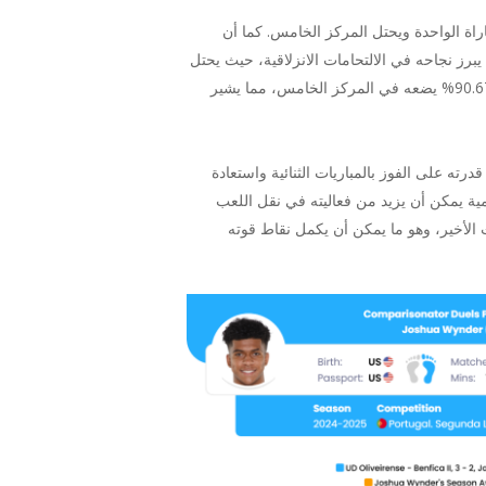
راته الدفاعية، مع أداء قوي بشكل خاص في استخلاص الكرات، حيث يبلغ متوسطه 11.86 في المباراة الواحدة ويحتل المركز الخامس. كما أن
%، ليحتل المركز الثامن. بالإضافة إلى ذلك، يبرز نجاحه في الالتحامات الانزلاقية، حيث يحتل
المركز الثالث، واسترداد الكرة من الدفاع، حيث يحتل المركز الثالث، فعاليته في استعادة الكرة. معدل تمريراته الناجحة بنسبة 90.67% يضعه في المركز الخامس، مما يشير
درته على الفوز بالمباريات الثنائية واستعادة
مية يمكن أن يزيد من فعاليته في نقل اللعب
 الأخير، وهو ما يمكن أن يكمل نقاط قوته