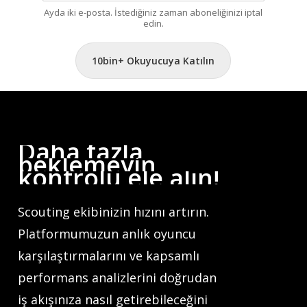
Ayda iki e-posta. İstediğiniz zaman aboneliğinizi iptal
edin.
10bin+ Okuyucuya Katılın
Daha
fazla
beklemeyin,
kontrolü
ele
alın!
Scouting ekibinizin hızını artırın.
Platformumuzun anlık oyuncu
karşılaştırmalarını ve kapsamlı
performans analizlerini doğrudan
iş akışınıza nasıl getirebileceğini