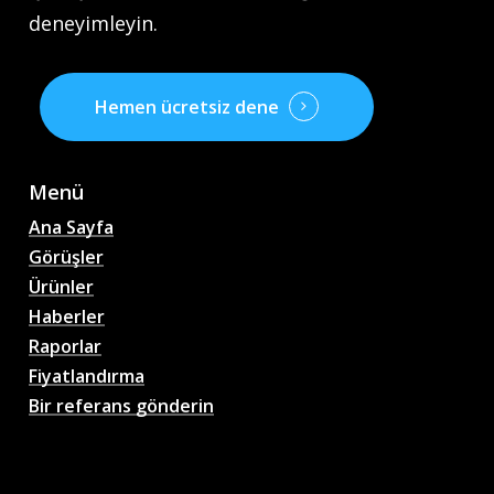
deneyimleyin.
Hemen ücretsiz dene
Menü
Ana Sayfa
Görüşler
Ürünler
Haberler
Raporlar
Fiyatlandırma
Bir referans gönderin
AI Futbol Maç Tahminleri,
Oranlar, Analizler, Futbol
Sohbetleri