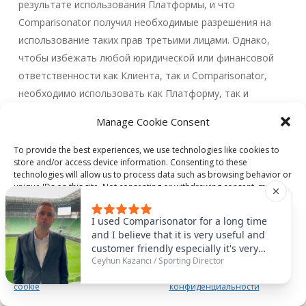
результате использования Платформы, и что
Comparisonator получил необходимые разрешения на
использование таких прав третьими лицами. Однако,
чтобы избежать любой юридической или финансовой
ответственности как Клиента, так и Comparisonator,
необходимо использовать как Платформу, так и
контент в соответствии с настоящими Общими
Manage Cookie Consent
условиями. В случае нарушения данного обязательства
Comparisonator сохраняет за собой право расторгнуть
To provide the best experiences, we use technologies like cookies to
store and/or access device information. Consenting to these
договор, а также возместить любой понесенный ущерб.
technologies will allow us to process data such as browsing behavior or
unique IDs on this site. Not consenting or withdrawing consent, may
8 -) Торговые марки и отличительные знаки клиента
adversely affect certain features and functions.
I used Comparisonator for a long time
8.1.
Настоящим Клиент разрешает Comparisonator
and I believe that it is very useful and
Accept
использовать торговые марки и отличительные знаки
customer friendly especially it's very
Ceyhun Kazancı
/
Sporting Director
useful to find some similar players that
Клиента, которые будут опубликованы на сайте
Политика использования файлов
Политика
you need. For example, we had
Comparisonator в разделе “Клиенты” (
Товарные знаки
).
cookie
конфиденциальности
Abubakar as number nine and it was
Торговые марки Заказчика могут оставаться на сайте
very useful for us to find the similar