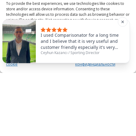
To provide the best experiences, we use technologies like cookies to
store and/or access device information. Consenting to these
technologies will allow us to process data such as browsing behavior or
unique IDs on this site. Not consenting or withdrawing consent, may
adversely affect certain features and functions.
I used Comparisonator for a long time
and I believe that it is very useful and
Accept
customer friendly especially it's very
Ceyhun Kazancı
/
Sporting Director
useful to find some similar players that
Политика использования файлов
Политика
you need. For example, we had
cookie
конфиденциальности
Abubakar as number nine and it was
very useful for us to find the similar
players and also of course values since
you can understand from the name of
the software, comparing the players is
very easy to use. So we're very happy
Параметры Лиги
with the software so I strongly
recommend you to use that software.
Сравнение недельного и сезонного прогресса в
таблице очков с рейтингом.
См. подробнее