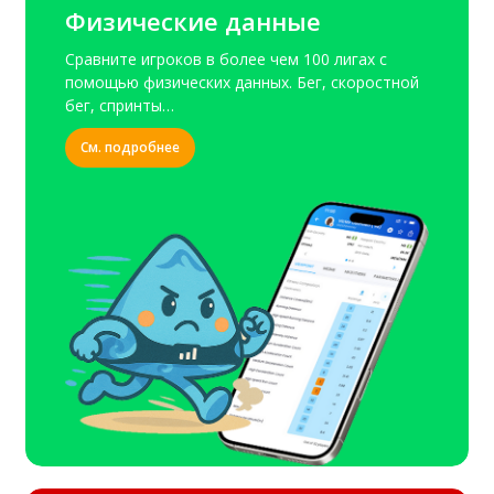
Физические данные
Сравните игроков в более чем 100 лигах с
помощью физических данных. Бег, скоростной
бег, спринты…
См. подробнее