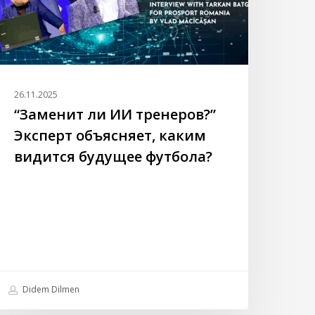
аким
идится
удущее
утбола?
26.11.2025
“Заменит ли ИИ тренеров?”
Эксперт объясняет, каким
видится будущее футбола?
Didem Dilmen