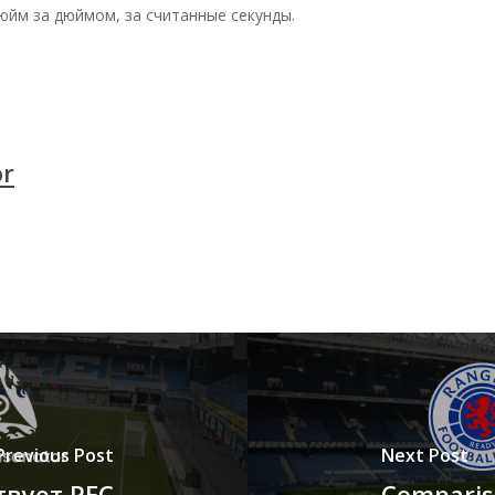
юйм за дюймом, за считанные секунды.
or
Previous Post
Next Post
твует PEC
Comparis