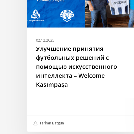
искусственного
интеллекта
–
Welcome
Kasımpaşa
02.12.2025
Улучшение принятия
футбольных решений с
помощью искусственного
интеллекта – Welcome
Kasımpaşa
Tarkan Batgün