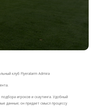
льный клуб Flyeralarm Admira
ента.
 подбора игроков и скаутинга. Удобный
ые данные; он придает смысл процессу