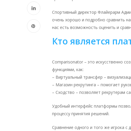
Спортивный директор Флайерарм Адми
очень хорошо и подробно сравнить на
нас есть возможность оценить и сравн
Кто является пла
Comparisonator – это искусственно с
функциями, как:
– Виртуальный трансфер – визуализаци
– Магазин рекрутинга – помогает рук
– Сходство – позволяет рекрутерам са
Удобный интерфейс платформы позвол
процессу принятия решений.
Сравнение одного и того же игрока с 