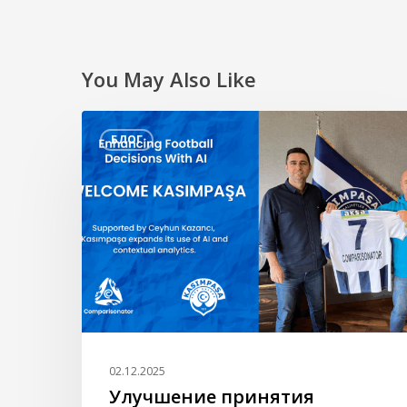
You May Also Like
Улучшение
БЛОГ
принятия
футбольных
решений
с
помощью
искусственного
интеллекта
–
Welcome
Kasımpaşa
02.12.2025
Улучшение принятия