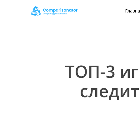
Skip
Главн
to
main
content
ТОП-3 иг
следит