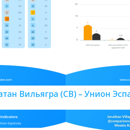
тан Вильягра (CB) – Унион Эсп