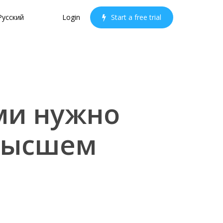
Русский
Login
S
t
a
r
t
a
f
r
e
e
t
r
i
a
l
ыми нужно
 высшем