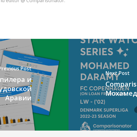
and editor @ Comparisonator.
Previous Post
Next Post
шпилера и
Compariso
аудовской
Мохамед
Аравии