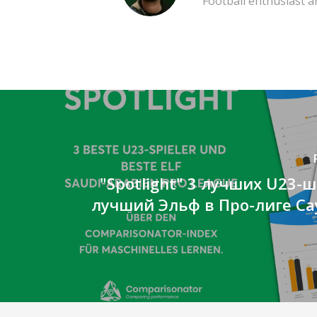
Football enthusiast 
"Spotlight" 3 лучших U23-
лучший Эльф в Про-лиге С