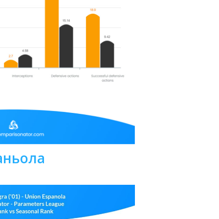
аньола