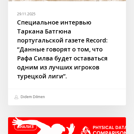
том,
что
29.11.2025
Рафа
Специальное интервью
Силва
Таркана Батгюна
будет
португальской газете Record:
оставаться
“Данные говорят о том, что
одним
Рафа Силва будет оставаться
из
лучших
одним из лучших игроков
игроков
турецкой лиги”.
турецкой
лиги”.
Didem Dilmen
Лучшие
АНАЛИЗ
игроки