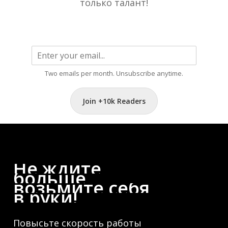
только талант!
Two emails per month. Unsubscribe anytime.
Join +10k Readers
Не
ждите
больше,
возьмите
себя
в
руки!
Повысьте скорость работы