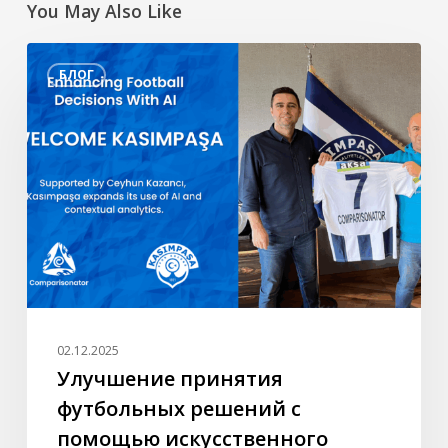
You May Also Like
Улучшение
БЛОГ
принятия
футбольных
решений
с
помощью
искусственного
интеллекта
–
Welcome
Kasımpaşa
02.12.2025
Улучшение принятия
футбольных решений с
помощью искусственного