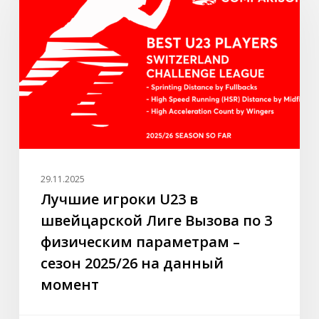
U23
в
швейцарской
Лиге
Вызова
по
3
физическим
параметрам
–
29.11.2025
сезон
Лучшие игроки U23 в
2025/26
швейцарской Лиге Вызова по 3
на
физическим параметрам –
данный
сезон 2025/26 на данный
момент
момент