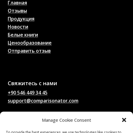
Главная
Отзывы
Продукция
Новости
Белые книги
Ценообразование
Отправить отзыв
AI Прогнозы на
футбольные матчи,
коэффициенты, анализ,
футбольный чат
Свяжитесь с нами
+90 546 449 34 45
support@comparisonator.com
Manage Cookie Consent
Юридическая
Условия и положения
To provide the best experiences, we use technologies like cookies to