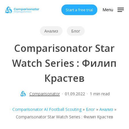
Skip
Menu
Start a free trial
to
main
content
Анализ
Блог
Comparisonator Star
Watch Series : Филип
Крастев
Comparisonator
01.09.2022
1 min read
Comparisonator AI Football Scouting
»
Блог
»
Анализ
»
Comparisonator Star Watch Series : Филип Крастев