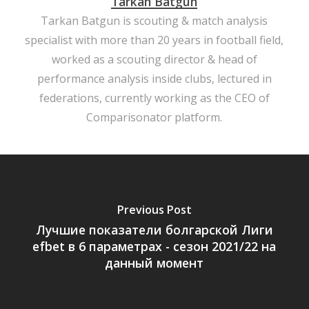
Tarkan Batgün
Tarkan Batgun is scouting & match analysis
specialist with more than 20 years in football field,
worked as a scouting director & head of
performance analysis inside clubs, lectured in
federations, currently working as the CEO of
Comparisonator platform.
Previous Post
Лучшие показатели болгарской Лиги
efbet в 6 параметрах - сезон 2021/22 на
данный момент