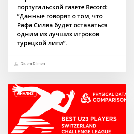
будет
португальской газете Record:
оставаться
“Данные говорят о том, что
одним
Рафа Силва будет оставаться
из
лучших
одним из лучших игроков
игроков
турецкой лиги”.
турецкой
лиги”.
Didem Dilmen
Лучшие
АНАЛИЗ
игроки
U23
в
швейцарской
Лиге