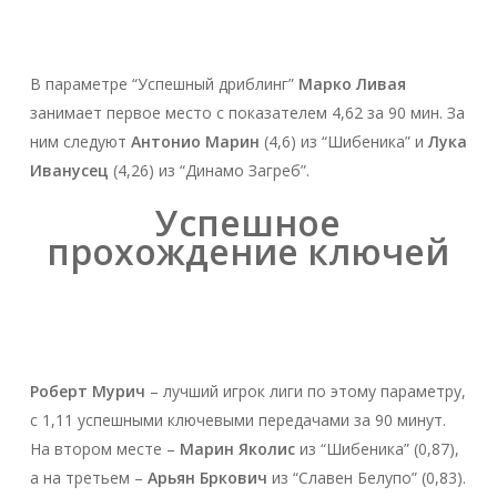
В параметре “Успешный дриблинг”
Марко Ливая
занимает первое место с показателем 4,62 за 90 мин. За
ним следуют
Антонио Марин
(4,6) из “Шибеника” и
Лука
Иванусец
(4,26) из “Динамо Загреб”.
Успешное
прохождение ключей
Роберт Мурич
– лучший игрок лиги по этому параметру,
с 1,11 успешными ключевыми передачами за 90 минут.
На втором месте –
Марин Яколис
из “Шибеника” (0,87),
а на третьем –
Арьян Бркович
из “Славен Белупо” (0,83).