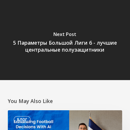
Next Post
5 Параметры Большой Лиги 6 - лучшие
центральные полузащитники
You May Also Like
Улучшение
БЛОГ
принятия
футбольных