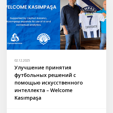
решений
с
помощью
искусственного
интеллекта
–
Welcome
Kasımpaşa
02.12.2025
Улучшение принятия
футбольных решений с
помощью искусственного
интеллекта – Welcome
Kasımpaşa