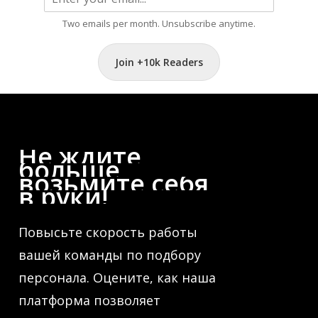
Two emails per month. Unsubscribe anytime.
Join +10k Readers
Не
ждите
больше,
возьмите
себя
в
руки!
Повысьте скорость работы
вашей команды по подбору
персонала. Оцените, как наша
платформа позволяет