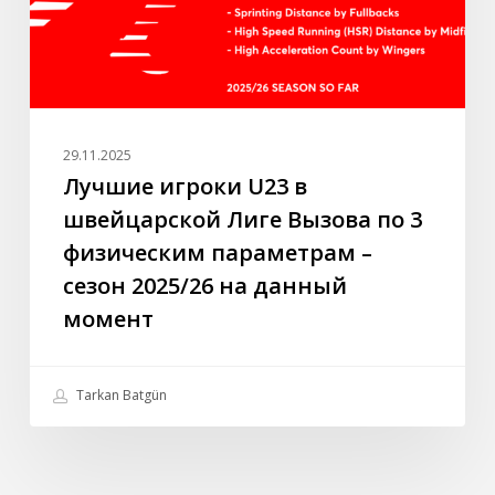
Вызова
по
3
физическим
параметрам
–
29.11.2025
сезон
Лучшие игроки U23 в
2025/26
швейцарской Лиге Вызова по 3
на
физическим параметрам –
данный
сезон 2025/26 на данный
момент
момент
Tarkan Batgün