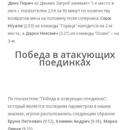
Дино Перич
из Динамо Загреб занимает 1-е место в
лиге с показателем 2.54 за 90 минут по количеству
возвратов мяча на половину поля соперника.
Серж
Нгуали
(2.53) из команды “Горица” находится на 2-м
месте, а
Дарко Неясмич
(2.21) из команды “Осиек” – на
3-м.
Победа в атакующих
поединках
По показателю “Победа в атакующих поединках”,
который является последним параметром в нашем
анализе, игроки расположились следующим образом:
Бруно Петкович
(9.52),
Коммен Андрич
(9.36),
Марко
Ливая
(9.25).