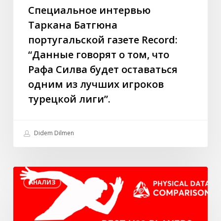
Рафа
Специальное интервью
Силва
Таркана Батгюна
будет
португальской газете Record:
оставаться
“Данные говорят о том, что
одним
Рафа Силва будет оставаться
из
лучших
одним из лучших игроков
игроков
турецкой лиги”.
турецкой
лиги”.
Didem Dilmen
Лучшие
АНАЛИЗ
игроки
U23
в