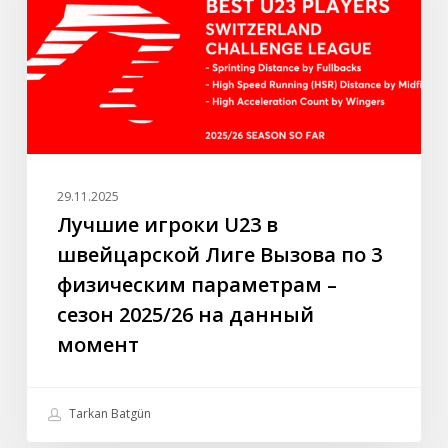
швейцарской
Лиге
Вызова
по
3
физическим
параметрам
–
29.11.2025
сезон
Лучшие игроки U23 в
2025/26
швейцарской Лиге Вызова по 3
на
физическим параметрам –
данный
сезон 2025/26 на данный
момент
момент
Tarkan Batgün