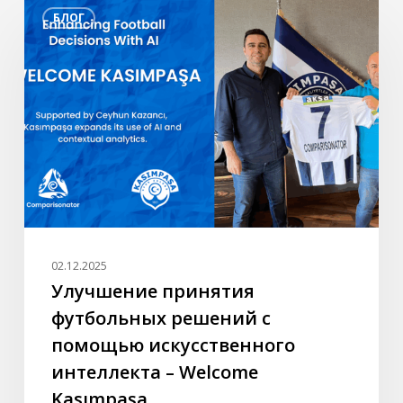
БЛОГ
принятия
футбольных
решений
с
помощью
искусственного
интеллекта
–
Welcome
Kasımpaşa
02.12.2025
Улучшение принятия
футбольных решений с
помощью искусственного
интеллекта – Welcome
Kasımpaşa