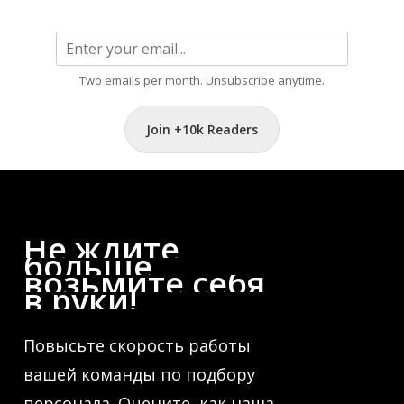
Two emails per month. Unsubscribe anytime.
Join +10k Readers
Не
ждите
больше,
возьмите
себя
в
руки!
Повысьте скорость работы
вашей команды по подбору
персонала. Оцените, как наша