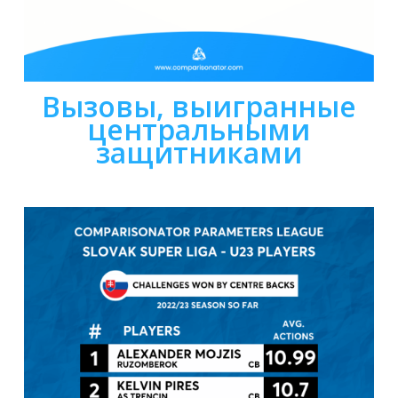
Вызовы, выигранные
центральными
защитниками