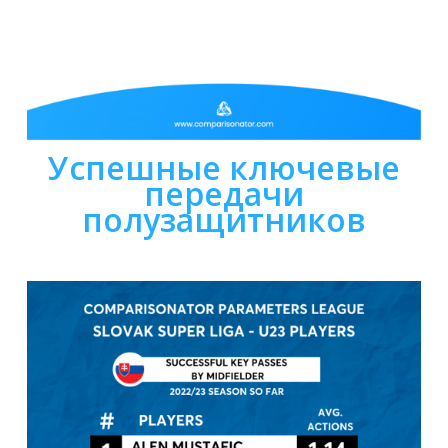
Успешные ключевые
передачи
полузащитников