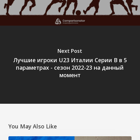
Next Post
Лучшие игроки U23 Италии Серии B в 5
параметрах - сезон 2022-23 на данный
момент
You May Also Like
Улучшение