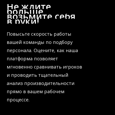
Не
ждите
больше,
возьмите
себя
в
руки!
Повысьте скорость работы
вашей команды по подбору
персонала. Оцените, как наша
платформа позволяет
мгновенно сравнивать игроков
и проводить тщательный
анализ производительности
прямо в вашем рабочем
процессе.