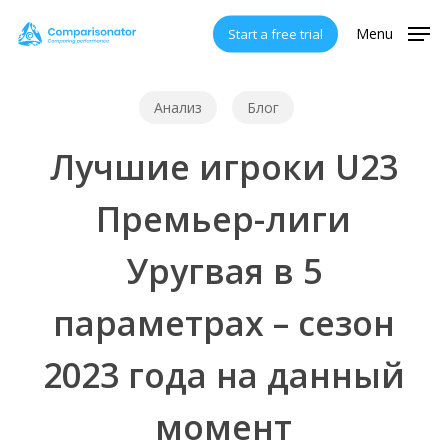
Skip
Menu
Start a free trial
to
main
content
Анализ
Блог
Лучшие игроки U23
Премьер-лиги
Уругвая в 5
параметрах – сезон
2023 года на данный
момент