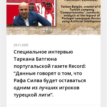
газете
Record:
“Данные
говорят
о
том,
что
29.11.2025
Рафа
Специальное интервью
Силва
Таркана Батгюна
будет
португальской газете Record:
оставаться
“Данные говорят о том, что
одним
Рафа Силва будет оставаться
из
лучших
одним из лучших игроков
игроков
турецкой лиги”.
турецкой
лиги”.