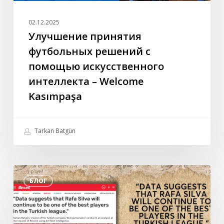
Kasımpaşa
02.12.2025
Улучшение принятия
футбольных решений с
помощью искусственного
интеллекта – Welcome
Kasımpaşa
Tarkan Batgün
Специальное
БЛОГ
интервью
Таркана
Батгюна
португальской