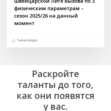
швейцарской Лиге Вызова по 3
на
физическим параметрам –
данный
сезон 2025/26 на данный
момент
момент
Tarkan Batgün
Раскройте
таланты
до
того,
как
они
появятся
у
вас.