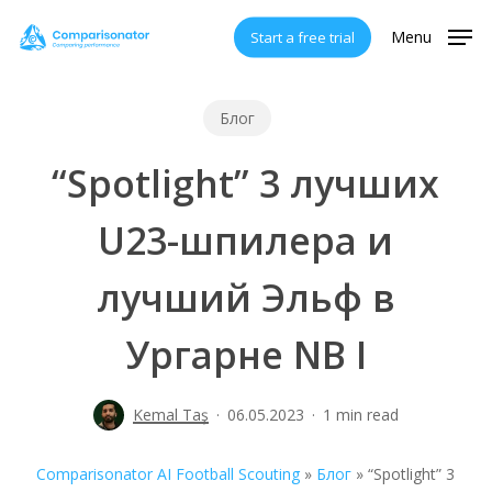
Skip
Menu
Start a free trial
to
main
content
Блог
“Spotlight” 3 лучших
U23-шпилера и
лучший Эльф в
Ургарне NB I
Kemal Taş
06.05.2023
1 min read
Comparisonator AI Football Scouting
»
Блог
»
“Spotlight” 3