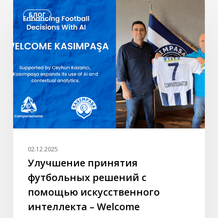
Улучшение
БЛОГ
принятия
футбольных
решений
с
помощью
искусственного
интеллекта
–
Welcome
Kasımpaşa
02.12.2025
Улучшение принятия
футбольных решений с
помощью искусственного
интеллекта – Welcome