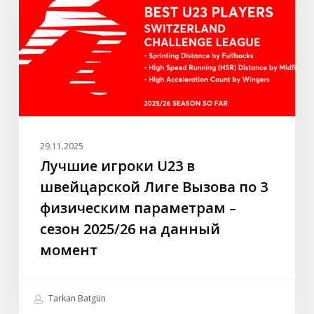
швейцарской
Лиге
Вызова
по
3
физическим
параметрам
–
29.11.2025
сезон
Лучшие игроки U23 в
2025/26
швейцарской Лиге Вызова по 3
на
физическим параметрам –
данный
сезон 2025/26 на данный
момент
момент
Tarkan Batgün