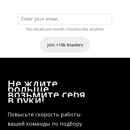
Two emails per month. Unsubscribe anytime.
Join +10k Readers
Не
ждите
больше,
возьмите
себя
в
руки!
Повысьте скорость работы
вашей команды по подбору