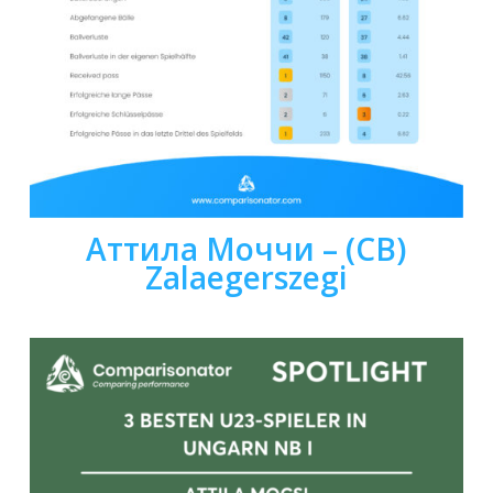
Аттила Моччи
– (CB)
Zalaegerszegi