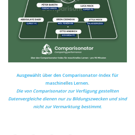
Ausgewählt über den Comparisonator-Index für
maschinelles Lernen.
Die von Comparisonator zur Verfügung gestellten
Datenvergleiche dienen nur zu Bildungszwecken und sind
nicht zur Vermarktung bestimmt
.