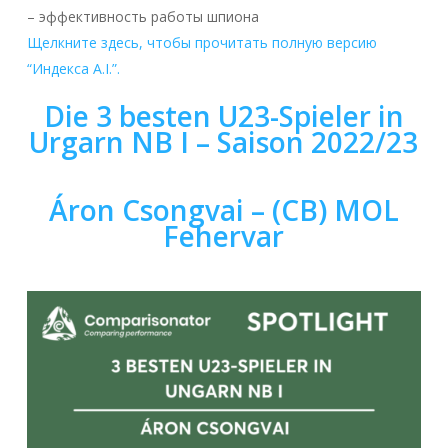
– эффективность работы шпиона
Щелкните здесь, чтобы прочитать полную версию
“Индекса A.I.”.
Die 3 besten U23-Spieler in
Urgarn NB I – Saison 2022/23
Áron Csongvai – (CB) MOL
Fehervar