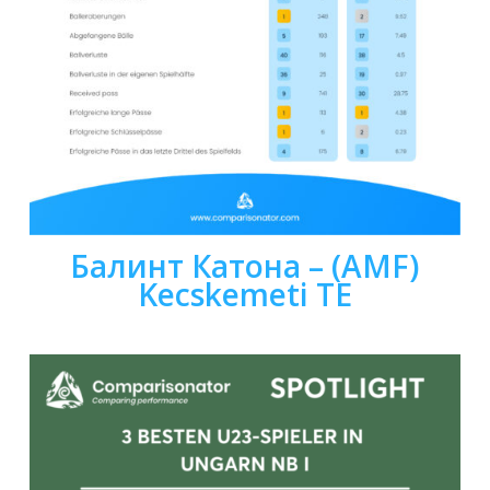
Балинт Катона – (AMF)
Kecskemeti TE