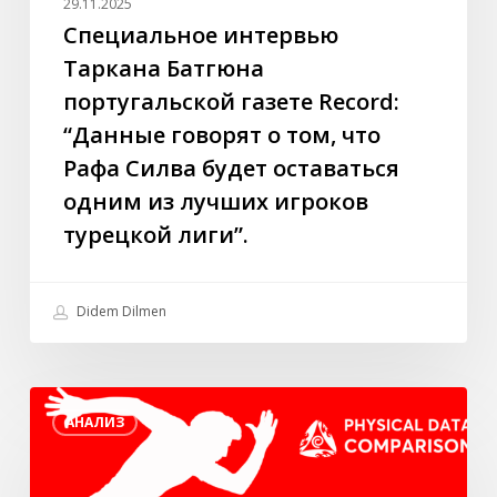
29.11.2025
Рафа
Специальное интервью
Силва
Таркана Батгюна
будет
португальской газете Record:
оставаться
“Данные говорят о том, что
одним
Рафа Силва будет оставаться
из
лучших
одним из лучших игроков
игроков
турецкой лиги”.
турецкой
лиги”.
Didem Dilmen
Лучшие
АНАЛИЗ
игроки
U23
в