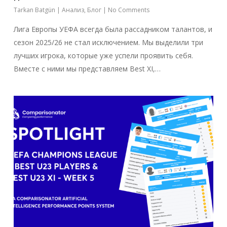
Tarkan Batgün
|
Анализ
,
Блог
|
No Comments
Лига Европы УЕФА всегда была рассадником талантов, и
сезон 2025/26 не стал исключением. Мы выделили три
лучших игрока, которые уже успели проявить себя.
Вместе с ними мы представляем Best XI,…