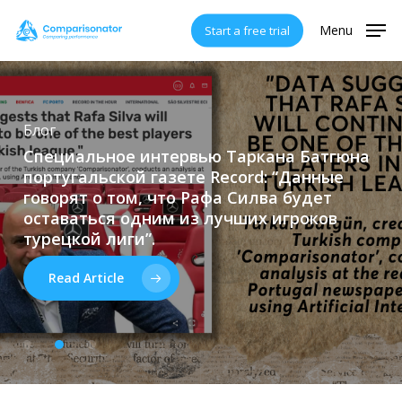
Skip
Menu
Start a free trial
to
main
content
Блог
Специальное
интервью
Таркана
Батгюна
Блог
Анализ
португальской
газете
Record:
“Данные
Улучшение
Лучшие
игроки
принятия
U23
в
швейцарской
футбольных
Лиге
говорят
о
том,
что
Рафа
Силва
будет
решений
Вызова
по
с
3
помощью
физическим
искусственного
параметрам
–
оставаться
одним
из
лучших
игроков
интеллекта
сезон
2025/26
–
на
Welcome
данный
Kasımpaşa
момент
турецкой
лиги”.
Read Article