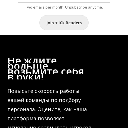
Two emails per month. Unsubscribe anytime.
Join +10k Readers
Не
ждите
больше,
возьмите
себя
в
руки!
Повысьте скорость работы
вашей команды по подбору
персонала. Оцените, как наша
платформа позволяет
мгновенно сравнивать игроков