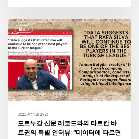
포
블로그
르
투
갈
신
문
레
코
드
와
의
타
2025년 11월 29일
르
포르투갈 신문 레코드와의 타르칸 바
칸
트귄의 특별 인터뷰: “데이터에 따르면
바