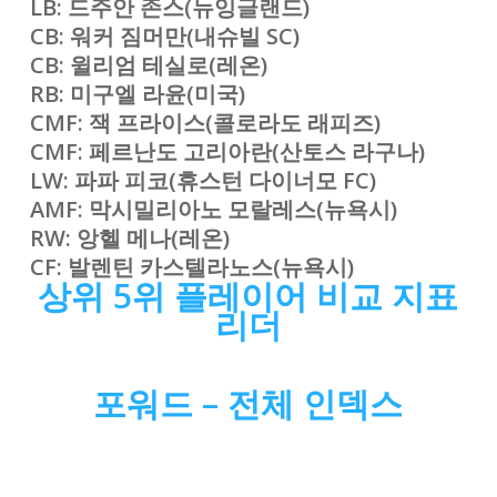
LB: 드주안 존스(뉴잉글랜드)
CB: 워커 짐머만(내슈빌 SC)
CB: 윌리엄 테실로(레온)
RB: 미구엘 라윤(미국)
CMF: 잭 프라이스(콜로라도 래피즈)
CMF: 페르난도 고리아란(산토스 라구나)
LW: 파파 피코(휴스턴 다이너모 FC)
AMF: 막시밀리아노 모랄레스(뉴욕시)
RW: 앙헬 메나
(레온
)
CF: 발렌틴 카스텔라노스(뉴욕시)
상위 5위 플레이어 비교 지표
리더
포워드 – 전체 인덱스