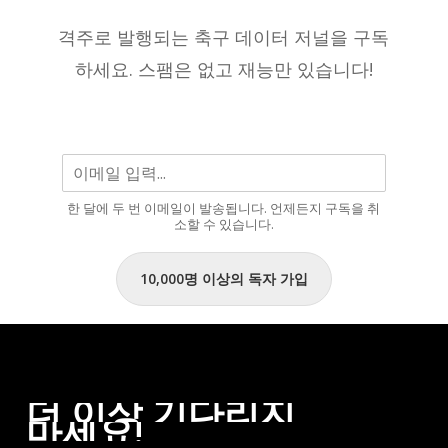
한
재
명
격주로 발행되는 축구 데이터 저널을 구독
까
으
하세요. 스팸은 없고 재능만 있습니다!
지
로
남
을
것
입
한 달에 두 번 이메일이 발송됩니다. 언제든지 구독을 취
니
소할 수 있습니다.
다.”
10,000명 이상의 독자 가입
더
이상
기다리지
마세요!