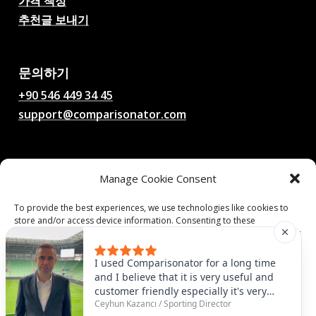
가격 책정
추천글 보내기
AI 축구 경기 예측, 배당률,
분석, 축구 채팅
문의하기
+90 546 449 34 45
support@comparisonator.com
법률
Manage Cookie Consent
이용 약관
개인정보 보호정책
To provide the best experiences, we use technologies like cookies to
store and/or access device information. Consenting to these
쿠키 정책
technologies will allow us to process data such as browsing behavior or
unique IDs on this site. Not consenting or withdrawing consent, may
adversely affect certain features and functions.
© 2025 Comparisonator Inc. 모든 권리 보유.
I used Comparisonator for a long time
and I believe that it is very useful and
customer friendly especially it's very
Accept
Ceyhun Kazancı
/
Sporting Director
useful to find some similar players that