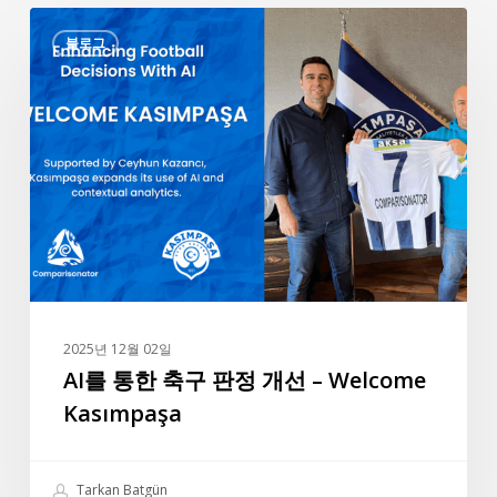
AI
블로그
를
통
한
축
구
판
정
개
선
–
Welcome
2025년 12월 02일
Kasımpaşa
AI를 통한 축구 판정 개선 – Welcome
Kasımpaşa
Tarkan Batgün