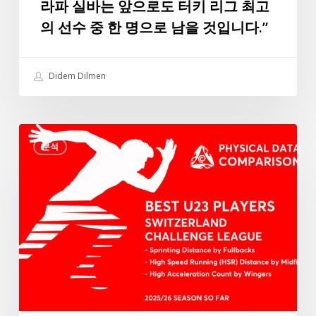
라파 실바는 앞으로도 터키 리그 최고
트
의 선수 중 한 명으로 남을 것입니다.”
귄
의
특
Didem Dilmen
별
인
터
3
뷰:
분석
가
“데
지
이
신
터
체
에
조
따
건
르
에
면
서
라
스
파
위