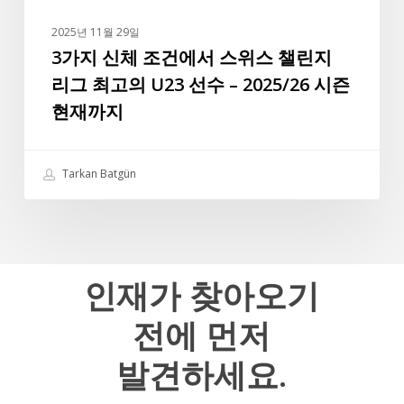
실
스
바
2025년 11월 29일
챌
3가지 신체 조건에서 스위스 챌린지
는
린
앞
리그 최고의 U23 선수 – 2025/26 시즌
지
으
현재까지
리
로
그
도
최
터
Tarkan Batgün
고
키
의
리
U23
그
선
최
수
인재가
찾아오기
고
–
의
전에
먼저
2025/26
선
시
수
발견하세요.
즌
중
현