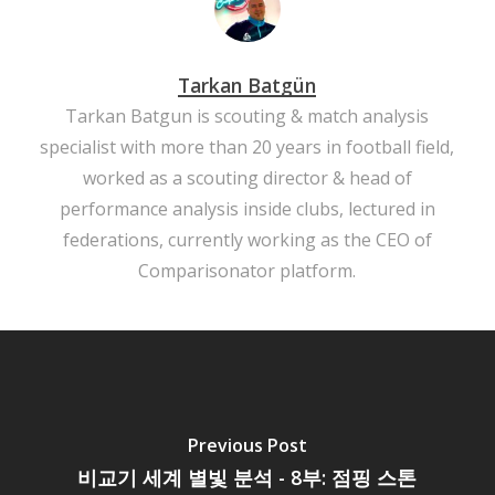
Tarkan Batgün
Tarkan Batgun is scouting & match analysis
specialist with more than 20 years in football field,
worked as a scouting director & head of
performance analysis inside clubs, lectured in
federations, currently working as the CEO of
Comparisonator platform.
Previous Post
비교기 세계 별빛 분석 - 8부: 점핑 스톤