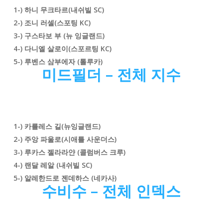
1-) 하니 무크타르(내쉬빌 SC)
2-) 조니 러셀
(스포팅 KC
)
3-) 구스타보 부 (뉴 잉글랜드)
4-) 다니엘 살로이(스포르팅 KC)
5-) 루벤스 삼부에자 (톨루카)
미드필더 – 전체 지수
1-) 카를레스 길
(뉴잉글랜드
)
2-) 주앙 파울로
(시애틀 사운더스
)
3-)
루카스 젤라라얀
(콜럼버스 크루)
4-) 랜달 레알 (내쉬빌 SC)
5-) 알레한드로 젠데하스 (네카사)
수비수 – 전체 인덱스