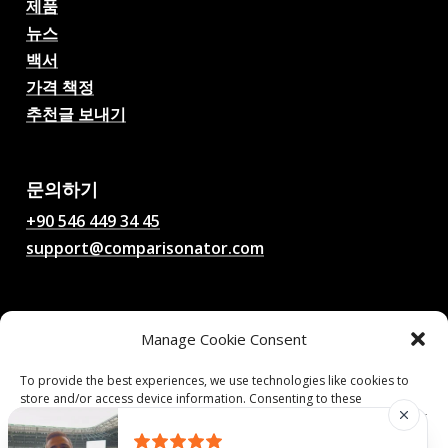
제품
뉴스
백서
가격 책정
추천글 보내기
AI 축구 경기 예측, 배당률,
분석, 축구 채팅
문의하기
+90 546 449 34 45
support@comparisonator.com
법률
Manage Cookie Consent
이용 약관
개인정보 보호정책
To provide the best experiences, we use technologies like cookies to
store and/or access device information. Consenting to these
쿠키 정책
technologies will allow us to process data such as browsing behavior or
unique IDs on this site. Not consenting or withdrawing consent, may