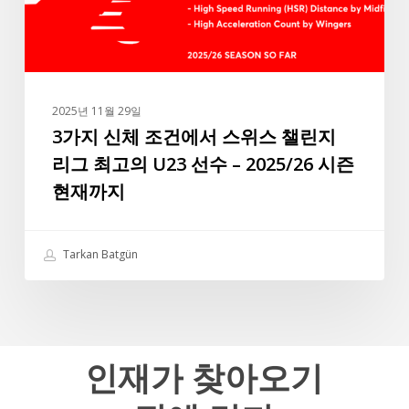
에
면
서
라
스
파
위
실
스
바
2025년 11월 29일
챌
3가지 신체 조건에서 스위스 챌린지
는
린
앞
리그 최고의 U23 선수 – 2025/26 시즌
지
으
현재까지
리
로
그
도
최
터
Tarkan Batgün
고
키
의
리
U23
그
선
최
수
인재가
찾아오기
고
–
의