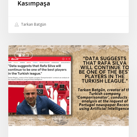
Kasımpaşa
Tarkan Batgün
포
블로그
르
투
갈
신
문
레
코
드
와
의
타