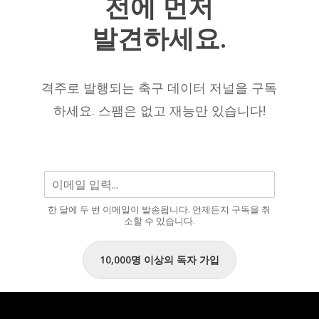
전에
먼저
2025/26
선
시
수
발견하세요.
즌
중
현
한
재
명
격주로 발행되는 축구 데이터 저널을 구독
까
으
하세요. 스팸은 없고 재능만 있습니다!
지
로
남
을
것
입
한 달에 두 번 이메일이 발송됩니다. 언제든지 구독을 취
니
소할 수 있습니다.
다.”
10,000명 이상의 독자 가입