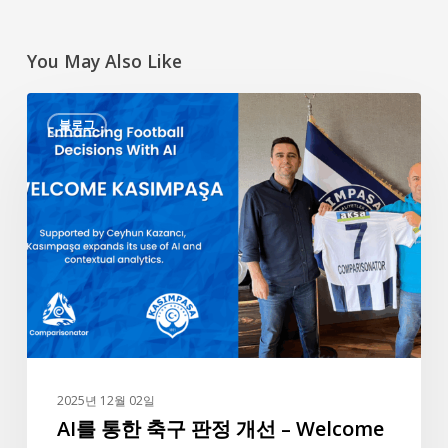
You May Also Like
AI
블로그
를
통
한
축
구
판
정
개
선
–
Welcome
2025년 12월 02일
Kasımpaşa
AI를 통한 축구 판정 개선 – Welcome