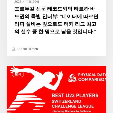
2025년 11월 29일
르
포르투갈 신문 레코드와의 타르칸 바
칸
트귄의 특별 인터뷰: “데이터에 따르면
바
라파 실바는 앞으로도 터키 리그 최고
트
의 선수 중 한 명으로 남을 것입니다.”
귄
의
특
Didem Dilmen
별
인
터
3
뷰:
분석
가
“데
지
이
신
터
체
에
조
따
건
르