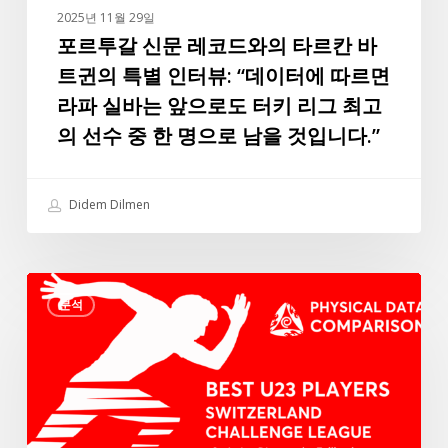
타
2025년 11월 29일
르
포르투갈 신문 레코드와의 타르칸 바
칸
트귄의 특별 인터뷰: “데이터에 따르면
바
라파 실바는 앞으로도 터키 리그 최고
트
의 선수 중 한 명으로 남을 것입니다.”
귄
의
특
Didem Dilmen
별
인
터
3
뷰:
분석
가
“데
지
이
신
터
체
에
조
따
건