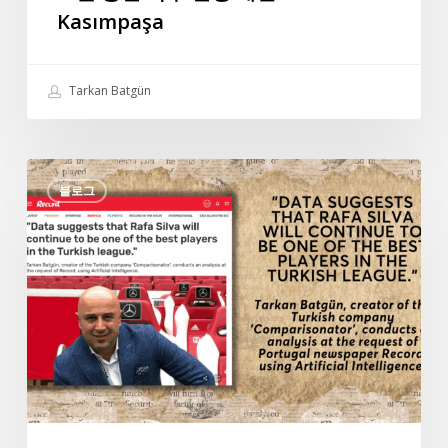
Kasımpaşa
Tarkan Batgün
포
블로그
르
투
갈
신
문
레
코
드
와
의