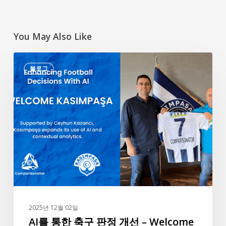
You May Also Like
AI
블로그
를
통
한
축
구
판
정
개
선
–
Welcome
2025년 12월 02일
Kasımpaşa
AI를 통한 축구 판정 개선 – Welcome