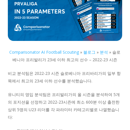
Comparisonator AI Football Scouting
»
블로그
»
분석
»
슬로
베니아 프리발리가 23세 이하 최고의 선수 – 2022-23 시즌
비교 분석팀은 2022-23 시즌 슬로베니아 프리바리가의 일부 항
목에서 최고의 23세 이하 선수를 분석했습니다.
유니티의 영입 분석팀은 프리발리가의 올 시즌을 분석하여 5개
의 포지션을 선정하고 2022-23시즌에 최소 600분 이상 출전한
상위 5명의 U23 리더를 각 파라미터 카테고리별로 나열했습니
다: