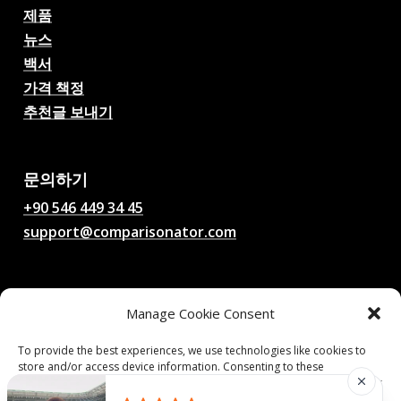
제품
뉴스
백서
가격 책정
추천글 보내기
AI 축구 경기 예측, 배당률,
분석, 축구 채팅
문의하기
+90 546 449 34 45
support@comparisonator.com
법률
Manage Cookie Consent
이용 약관
개인정보 보호정책
To provide the best experiences, we use technologies like cookies to
store and/or access device information. Consenting to these
쿠키 정책
technologies will allow us to process data such as browsing behavior or
unique IDs on this site. Not consenting or withdrawing consent, may