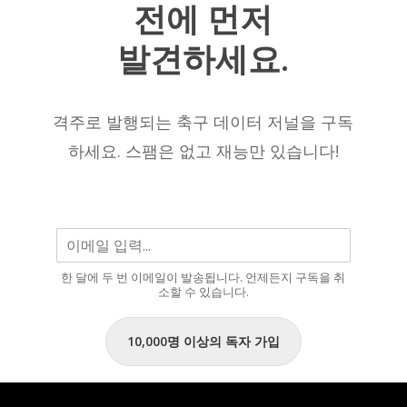
전에
먼저
2025/26
선
시
수
발견하세요.
즌
중
현
한
재
명
격주로 발행되는 축구 데이터 저널을 구독
까
으
하세요. 스팸은 없고 재능만 있습니다!
지
로
남
을
것
입
한 달에 두 번 이메일이 발송됩니다. 언제든지 구독을 취
니
소할 수 있습니다.
다.”
10,000명 이상의 독자 가입