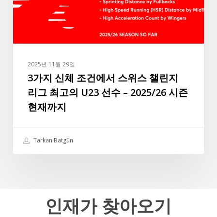
르
에
면
서
라
스
파
위
실
스
바
2025년 11월 29일
챌
3가지 신체 조건에서 스위스 챌린지
는
린
앞
리그 최고의 U23 선수 – 2025/26 시즌
지
으
현재까지
리
로
그
도
최
터
Tarkan Batgün
고
키
의
리
U23
그
선
최
수
인재가
찾아오기
고
–
의