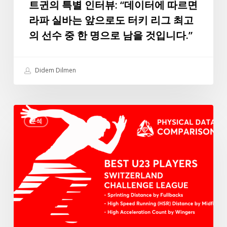
트귄의 특별 인터뷰: “데이터에 따르면
바
라파 실바는 앞으로도 터키 리그 최고
트
의 선수 중 한 명으로 남을 것입니다.”
귄
의
특
Didem Dilmen
별
인
터
3
뷰:
분석
가
“데
지
이
신
터
체
에
조
따
건
르
에
면
서
라