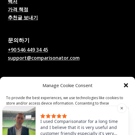
백서
가격 책정
추천글 보내기
AI 축구 경기 예측, 배당률,
분석, 축구 채팅
문의하기
+90 546 449 34 45
support@comparisonator.com
법률
Manage Cookie Consent
이용 약관
개인정보 보호정책
To provide the best experiences, we use technologies like cookies to
store and/or access device information. Consenting to these
쿠키 정책
technologies will allow us to process data such as browsing behavior or
unique IDs on this site. Not consenting or withdrawing consent, may
adversely affect certain features and functions.
© 2025 Comparisonator Inc. 모든 권리 보유.
I used Comparisonator for a long time
and I believe that it is very useful and
customer friendly especially it's very