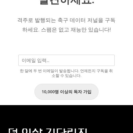
중
현
한
재
명
격주로 발행되는 축구 데이터 저널을 구독
까
으
하세요. 스팸은 없고 재능만 있습니다!
지
로
남
을
것
입
한 달에 두 번 이메일이 발송됩니다. 언제든지 구독을 취
니
소할 수 있습니다.
다.”
10,000명 이상의 독자 가입
더
이상
기다리지