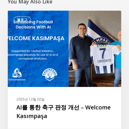
You May Also Like
AI
블로그
를
통
한
축
구
판
정
개
선
–
Welcome
2025년 12월 02일
Kasımpaşa
AI를 통한 축구 판정 개선 – Welcome
Kasımpaşa