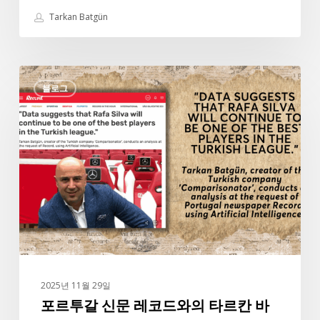
Tarkan Batgün
포
블로그
르
투
갈
신
문
레
코
드
와
의
타
2025년 11월 29일
르
포르투갈 신문 레코드와의 타르칸 바
칸