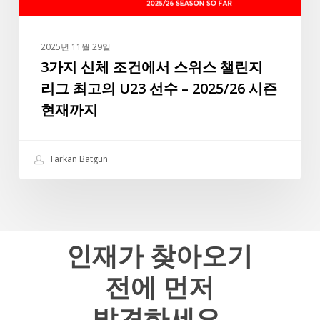
스
파
위
실
스
바
2025년 11월 29일
챌
3가지 신체 조건에서 스위스 챌린지
는
린
앞
리그 최고의 U23 선수 – 2025/26 시즌
지
으
현재까지
리
로
그
도
최
터
Tarkan Batgün
고
키
의
리
U23
그
선
최
수
인재가
찾아오기
고
–
의
전에
먼저
2025/26
선
시
수
발견하세요.
즌