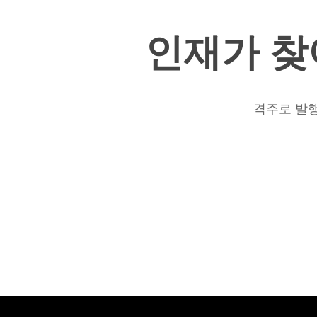
인재가
찾
격주로 발행