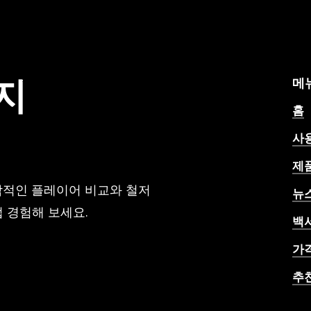
리
그
최
고
의
지
메
선
홈
수
중
사
한
제
명
으
각적인 플레이어 비교와 철저
뉴
로
 경험해 보세요.
남
백
을
가
것
입
추
니
AI
다.”