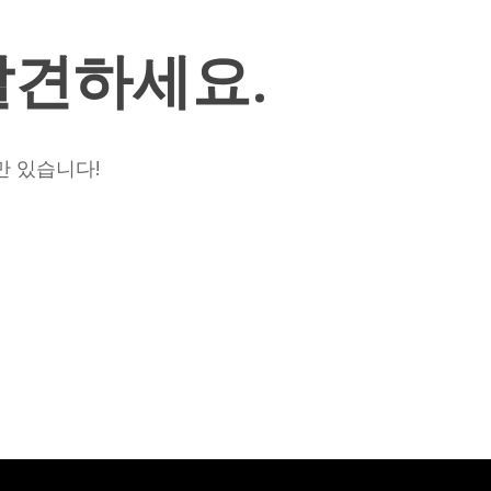
025/26
시
발견하세요.
즌
현
재
까
만 있습니다!
지