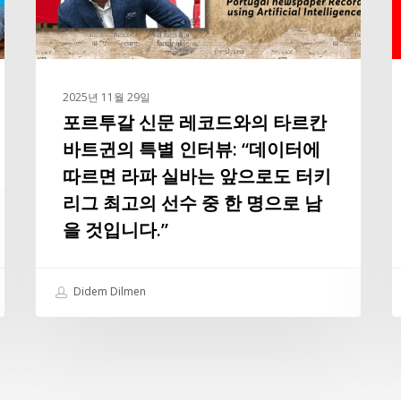
코
드
와
의
2025년 11월 29일
타
포르투갈 신문 레코드와의 타르칸
르
바트귄의 특별 인터뷰: “데이터에
칸
따르면 라파 실바는 앞으로도 터키
바
리그 최고의 선수 중 한 명으로 남
트
귄
을 것입니다.”
의
특
Didem Dilmen
별
인
U
터
뷰:
“데
–