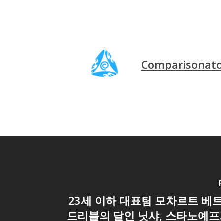
Comparisonat
23세 이하 대표팀 모차르트 베트
드리블의 달인 닛샤, 스타노예프와