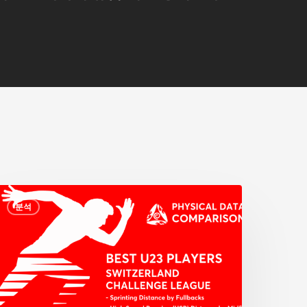
분석
가
지
신
체
조
건