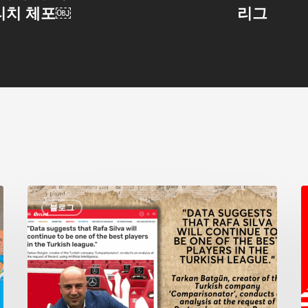
리치 체포￼
리그
포
3
블로그
르
투
갈
신
문
레