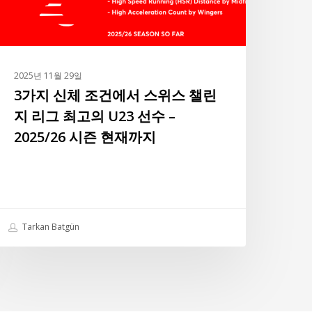
에
서
스
위
2025년 11월 29일
스
3가지 신체 조건에서 스위스 챌린
챌
지 리그 최고의 U23 선수 –
린
2025/26 시즌 현재까지
지
리
그
최
고
Tarkan Batgün
의
23
선
수