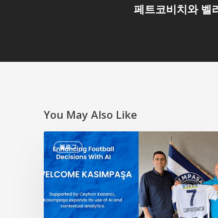
페트코비치와 벨
You May Also Like
AI
블로그
를
통
한
축
구
판