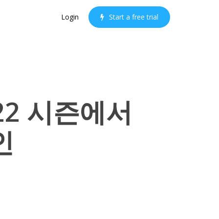
Login
S
t
a
r
t
a
f
r
e
e
t
r
i
a
l
22 시즌에서
인