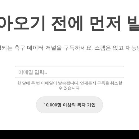
이
2
터
아오기
전에
먼저
에
따
르
면
되는 축구 데이터 저널을 구독하세요. 스팸은 없고 재능
라
파
실
바
한 달에 두 번 이메일이 발송됩니다. 언제든지 구독을 취소할
는
수 있습니다.
앞
으
10,000명 이상의 독자 가입
로
도
터
키