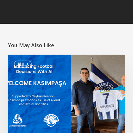
You May Also Like
AI
블로그
를
통
한
축
구
판
정
개
선