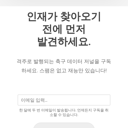
선
최
수
인재가
찾아오기
고
–
의
전에
먼저
2025/26
선
시
수
발견하세요.
즌
중
현
한
재
명
격주로 발행되는 축구 데이터 저널을 구독
까
으
하세요. 스팸은 없고 재능만 있습니다!
지
로
남
을
것
입
한 달에 두 번 이메일이 발송됩니다. 언제든지 구독을 취
니
소할 수 있습니다.
다.”