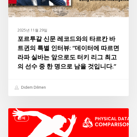
드
와
의
타
2025년 11월 29일
르
포르투갈 신문 레코드와의 타르칸 바
칸
트귄의 특별 인터뷰: “데이터에 따르면
바
라파 실바는 앞으로도 터키 리그 최고
트
의 선수 중 한 명으로 남을 것입니다.”
귄
의
특
Didem Dilmen
별
인
터
3
뷰:
분석
가
“데
지
이
신