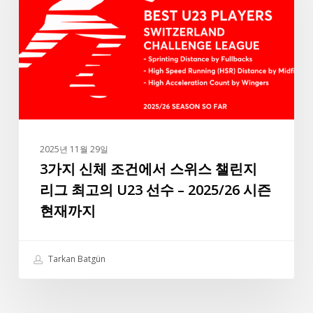
터
체
에
조
따
건
르
에
면
서
라
스
파
위
실
스
바
2025년 11월 29일
챌
3가지 신체 조건에서 스위스 챌린지
는
린
앞
리그 최고의 U23 선수 – 2025/26 시즌
지
으
현재까지
리
로
그
도
최
터
Tarkan Batgün
고
키
의
리
U23
그