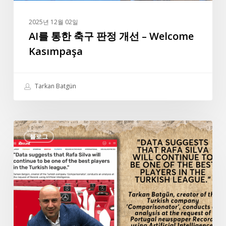
–
Welcome
2025년 12월 02일
Kasımpaşa
AI를 통한 축구 판정 개선 – Welcome
Kasımpaşa
Tarkan Batgün
포
블로그
르
투
갈
신
문
레
코