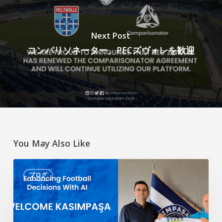
Next Post
コンパリソネーター、PECズヴォレを歓迎
You May Also Like
AI
ブログ
に
よ
る
サ