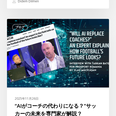
Didem Dilmen
ン
タ
ビ
“AI
ュ
ブログ
が
ー：”ラ
コ
フ
ー
ァ・
チ
シ
の
ル
代
バ
わ
が
り
ト
に
ル
な
コ
る？”サ
リ
2025年11月26日
ッ
ー
“AIがコーチの代わりになる？”サッ
カ
グ
カーの未来を専門家が解説？