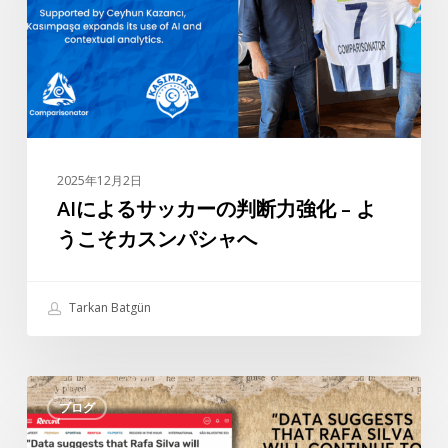
ッ
カ
ー
の
判
断
力
2025年12月2日
強
AIによるサッカーの判断力強化 – よ
化
うこそカスンパシャへ
–
よ
う
Tarkan Batgün
こ
そ
カ
タ
ス
ブログ
ル
ン
カ