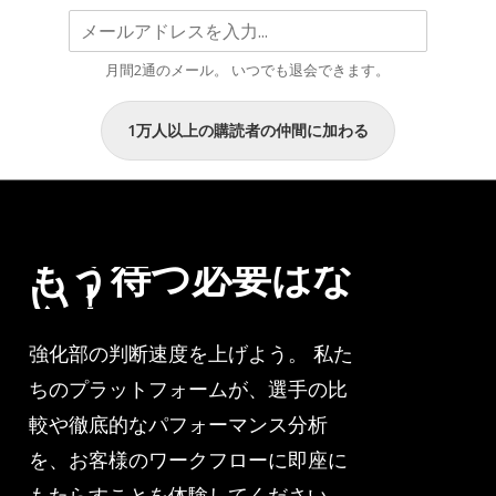
示
唆
月間2通のメール。 いつでも退会できます。
す
る
1万人以上の購読者の仲間に加わる
デ
ー
タ”
もう待つ必要はな
い！
強化部の判断速度を上げよう。 私た
ちのプラットフォームが、選手の比
較や徹底的なパフォーマンス分析
を、お客様のワークフローに即座に
もたらすことを体験してください。