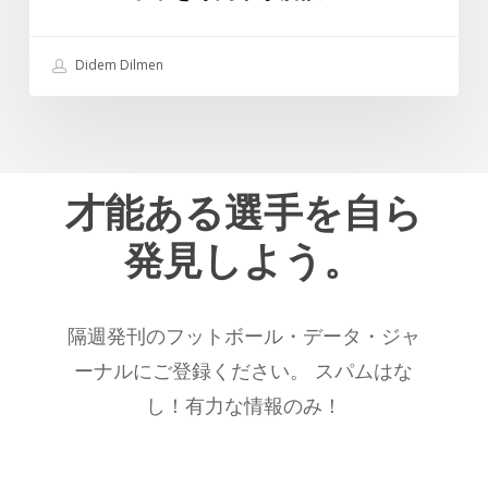
ー
で
の
最
未
高
Didem Dilmen
来
の
を
選
専
手
門
の
才能ある選手を自ら
家
一
が
人
発見しよう。
解
で
説？
あ
り
隔週発刊のフットボール・データ・ジャ
続
ーナルにご登録ください。 スパムはな
け
し！有力な情報のみ！
る
こ
と
を