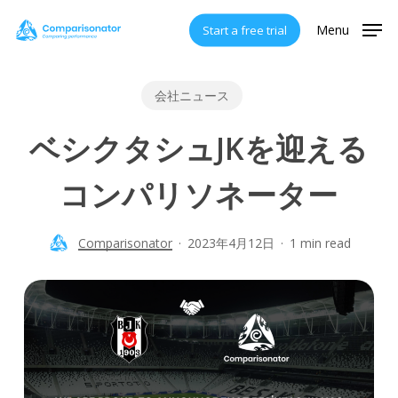
Skip
Menu
Start a free trial
to
main
content
会社ニュース
ベシクタシュJKを迎える
コンパリソネーター
Comparisonator
2023年4月12日
1 min read