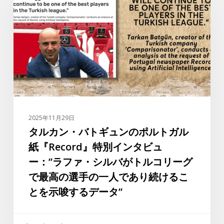
パ
ン・
シ
バ
ャ
ト
へ
ギ
ュ
ン
の
ポ
ル
2025年11月29日
ト
タルカン・バトギュンのポルトガル
ガ
紙『Record』特別インタビュ
ル
ー：”ラファ・シルバがトルコリーグ
紙
で最高の選手の一人であり続けるこ
『Record』
とを示唆するデータ”
特
別
イ