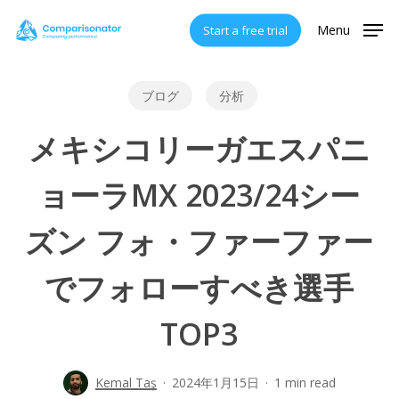
Skip
Menu
Start a free trial
to
main
content
ブログ
分析
メキシコリーガエスパニ
ョーラMX 2023/24シー
ズン フォ・ファーファー
でフォローすべき選手
TOP3
Kemal Taş
2024年1月15日
1 min read