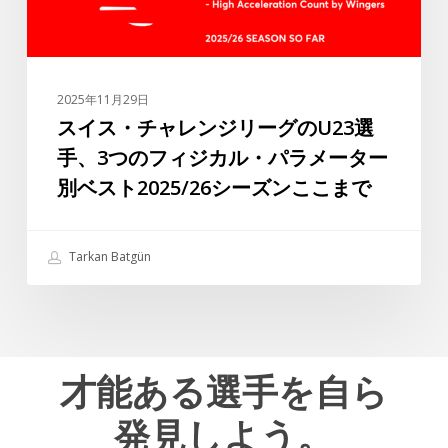
リ
ト
ー
ル
グ
コ
の
リ
2025年11月29日
U23
ー
スイス・チャレンジリーグのU23選
選
グ
手、3つのフィジカル・パラメーター
手、
で
別ベスト2025/26シーズンここまで
3
最
つ
高
の
の
Tarkan Batgün
フ
選
ィ
手
ジ
の
カ
一
ル・
才能ある選手を自ら
人
パ
で
発見しよう。
ラ
あ