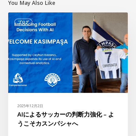
You May Also Like
AI
ブログ
に
よ
る
サ
ッ
カ
ー
の
判
断
力
2025年12月2日
強
AIによるサッカーの判断力強化 – よ
化
うこそカスンパシャへ
–
よ