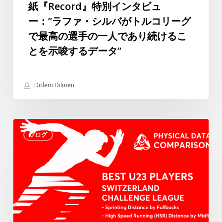
紙『Record』特別インタビュ
ル
ー：”ラファ・シルバがトルコリーグ
紙
で最高の選手の一人であり続けるこ
『Record』
とを示唆するデータ”
特
別
イ
Didem Dilmen
ン
タ
ビ
ス
ュ
ブログ
イ
ー：”ラ
ス・
フ
チ
ァ・
ャ
シ
レ
ル
ン
バ
ジ
が