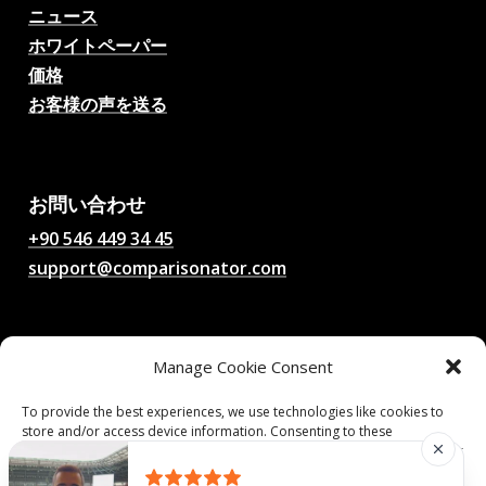
ニュース
ホワイトペーパー
価格
お客様の声を送る
AIサッカー試合予想、オッ
ズ、分析、サッカーチャッ
ト
お問い合わせ
+90 546 449 34 45
support@comparisonator.com
法的事項
Manage Cookie Consent
利用規約
プライバシーポリシー
To provide the best experiences, we use technologies like cookies to
store and/or access device information. Consenting to these
クッキーポリシー
technologies will allow us to process data such as browsing behavior or
unique IDs on this site. Not consenting or withdrawing consent, may