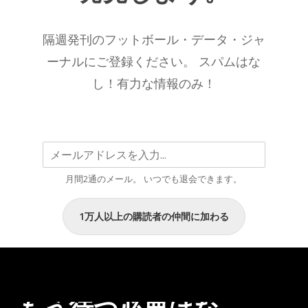
メ
り
ー
続
隔週発刊のフットボール・データ・ジャ
タ
け
ー
ーナルにご登録ください。 スパムはな
る
別
こ
し！有力な情報のみ！
ベ
と
ス
を
ト
示
2025/26
唆
シ
す
月間2通のメール。 いつでも退会できます。
ー
る
ズ
デ
1万人以上の購読者の仲間に加わる
ン
ー
こ
タ”
こ
ま
で