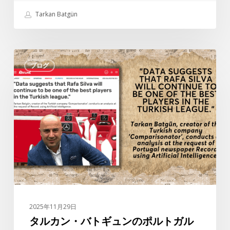
う
Tarkan Batgün
こ
そ
カ
タ
ス
ブログ
ル
ン
カ
パ
ン・
シ
バ
ャ
ト
へ
ギ
ュ
ン
の
ポ
ル
2025年11月29日
ト
タルカン・バトギュンのポルトガル
ガ