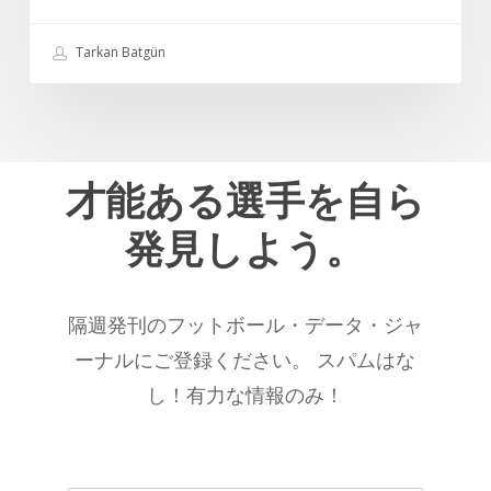
つ
高
の
の
Tarkan Batgün
フ
選
ィ
手
ジ
の
カ
一
ル・
才能ある選手を自ら
人
パ
で
発見しよう。
ラ
あ
メ
り
ー
続
隔週発刊のフットボール・データ・ジャ
タ
け
ー
ーナルにご登録ください。 スパムはな
る
別
こ
し！有力な情報のみ！
ベ
と
ス
を
ト
示