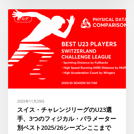
ビ
ス
ュ
ブログ
イ
ー：”ラ
ス・
フ
チ
ァ・
ャ
シ
レ
ル
ン
バ
ジ
が
リ
ト
ー
ル
グ
コ
の
リ
2025年11月29日
U23
ー
スイス・チャレンジリーグのU23選
選
グ
手、3つのフィジカル・パラメーター
手、
で
別ベスト2025/26シーズンここまで
3
最