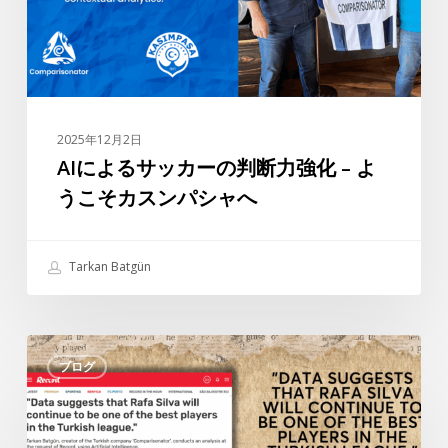
ー
の
判
断
力
2025年12月2日
強
AIによるサッカーの判断力強化 – よ
化
うこそカスンパシャへ
–
よ
う
Tarkan Batgün
こ
そ
カ
タ
ス
ブログ
ル
ン
カ
パ
ン・
シ