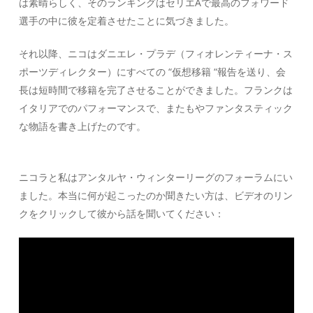
は素晴らしく、そのランキングはセリエAで最高のフォワード
選手の中に彼を定着させたことに気づきました。
それ以降、ニコはダニエレ・プラデ（フィオレンティーナ・ス
ポーツディレクター）にすべての “仮想移籍 “報告を送り、会
長は短時間で移籍を完了させることができました。フランクは
イタリアでのパフォーマンスで、またもやファンタスティック
な物語を書き上げたのです。
ニコラと私はアンタルヤ・ウィンターリーグのフォーラムにい
ました。本当に何が起こったのか聞きたい方は、ビデオのリン
クをクリックして彼から話を聞いてください：