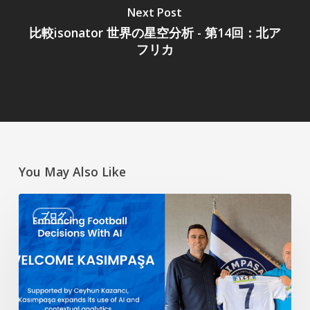
Next Post
比較isonator 世界の星空分析 - 第14回：北ア
フリカ
You May Also Like
AI
ブログ
に
よ
る
サ
ッ
カ