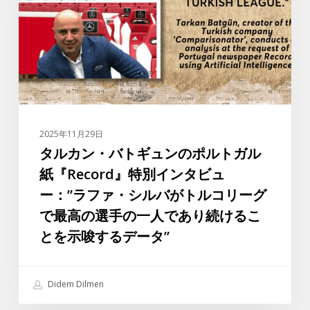
バ
ャ
ト
へ
ギ
ュ
ン
の
ポ
ル
2025年11月29日
ト
タルカン・バトギュンのポルトガル
ガ
紙『Record』特別インタビュ
ル
ー：”ラファ・シルバがトルコリーグ
紙
で最高の選手の一人であり続けるこ
『Record』
とを示唆するデータ”
特
別
イ
Didem Dilmen
ン
タ