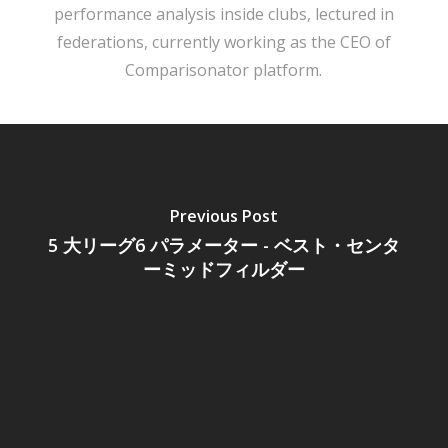
performance analysis inside clubs, lectured in
federations, currently working as the CEO of
Comparisonator platform.
Previous Post
5 大リーグ6 パラメーター - ベスト・センタ
ーミッドフィルダー