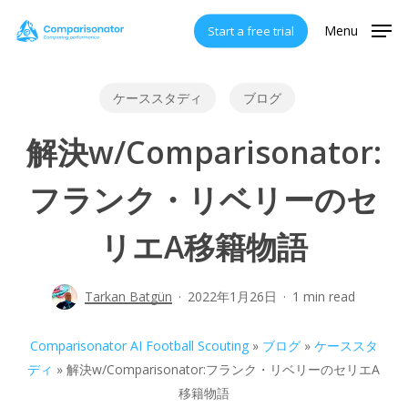
Skip
Menu
Start a free trial
to
main
content
ケーススタディ
ブログ
解決w/Comparisonator:
フランク・リベリーのセ
リエA移籍物語
Tarkan Batgün
2022年1月26日
1 min read
Comparisonator AI Football Scouting
»
ブログ
»
ケーススタ
ディ
»
解決w/Comparisonator:フランク・リベリーのセリエA
移籍物語