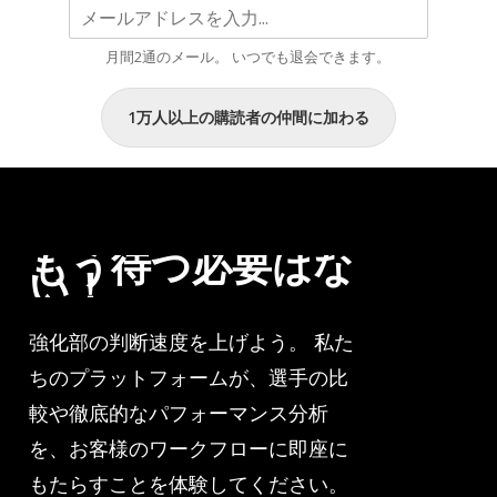
2025/26
唆
シ
す
月間2通のメール。 いつでも退会できます。
ー
る
ズ
デ
1万人以上の購読者の仲間に加わる
ン
ー
こ
タ”
こ
ま
で
もう待つ必要はな
い！
強化部の判断速度を上げよう。 私た
ちのプラットフォームが、選手の比
較や徹底的なパフォーマンス分析
を、お客様のワークフローに即座に
もたらすことを体験してください。