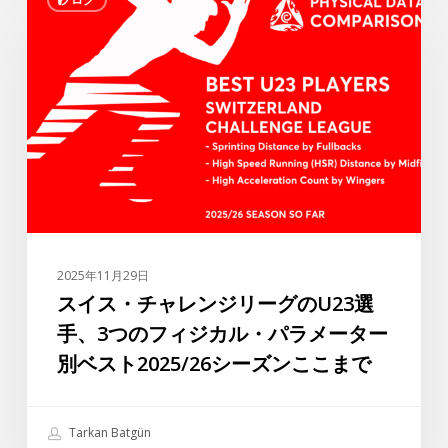
イ
ー：”ラ
ス・
フ
チ
ァ・
ャ
シ
レ
ル
ン
バ
ジ
が
リ
ト
ー
ル
グ
コ
の
リ
2025年11月29日
U23
ー
スイス・チャレンジリーグのU23選
選
グ
手、3つのフィジカル・パラメーター
手、
で
別ベスト2025/26シーズンここまで
3
最
つ
高
の
の
Tarkan Batgün
フ