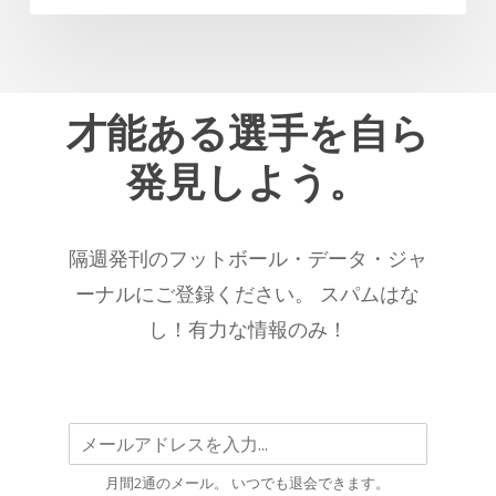
選
ィ
手
ジ
の
カ
一
ル・
才能ある選手を自ら
人
パ
で
発見しよう。
ラ
あ
メ
り
ー
続
隔週発刊のフットボール・データ・ジャ
タ
け
ー
ーナルにご登録ください。 スパムはな
る
別
こ
し！有力な情報のみ！
ベ
と
ス
を
ト
示
2025/26
唆
シ
す
月間2通のメール。 いつでも退会できます。
ー
る