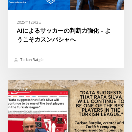
判
断
力
2025年12月2日
強
AIによるサッカーの判断力強化 – よ
化
うこそカスンパシャへ
–
よ
う
Tarkan Batgün
こ
そ
カ
タ
ス
ブログ
ル
ン
カ
パ
ン・
シ
バ
ャ
ト
へ
ギ