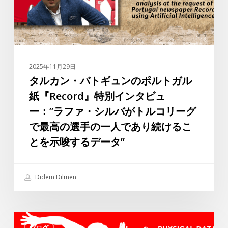
ュ
ン
の
ポ
ル
2025年11月29日
ト
タルカン・バトギュンのポルトガル
ガ
紙『Record』特別インタビュ
ル
ー：”ラファ・シルバがトルコリーグ
紙
で最高の選手の一人であり続けるこ
『Record』
とを示唆するデータ”
特
別
イ
Didem Dilmen
ン
タ
ビ
ス
ュ
ブログ