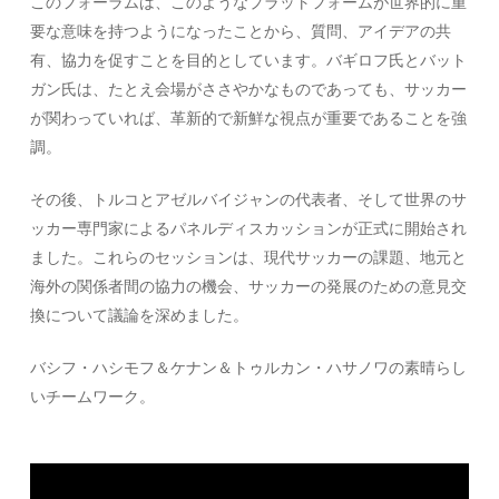
このフォーラムは、このようなプラットフォームが世界的に重
要な意味を持つようになったことから、質問、アイデアの共
有、協力を促すことを目的としています。バギロフ氏とバット
ガン氏は、たとえ会場がささやかなものであっても、サッカー
が関わっていれば、革新的で新鮮な視点が重要であることを強
調。
その後、トルコとアゼルバイジャンの代表者、そして世界のサ
ッカー専門家によるパネルディスカッションが正式に開始され
ました。これらのセッションは、現代サッカーの課題、地元と
海外の関係者間の協力の機会、サッカーの発展のための意見交
換について議論を深めました。
バシフ・ハシモフ＆ケナン＆トゥルカン・ハサノワの素晴らし
いチームワーク。