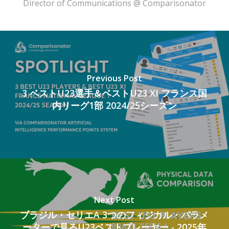
Director of Communications @ Comparisonator
Previous Post
3 ベストU23選手＆ベストU23 XI フランス国
内リーグ1部 2024/25シーズン
Next Post
ブラジル・セリエA 3つのフィジカル・パラメ
ーターで見るU23ベストプレーヤー - 2025年