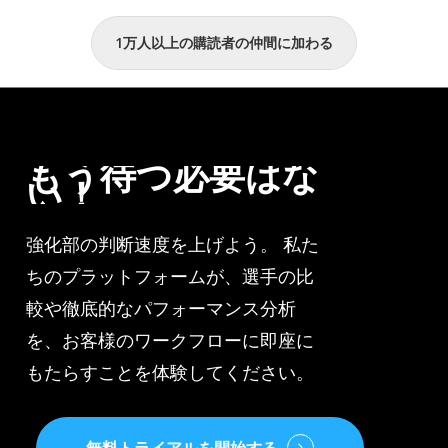
ズ
デ
1万人以上の購読者の仲間に加わる
ン
ー
こ
タ”
こ
ま
で
もう待つ必要はな
い！
強化部の判断速度を上げよう。 私た
ちのプラットフォームが、選手の比
較や徹底的なパフォーマンス分析
を、お客様のワークフローに即座に
もたらすことを体験してください。