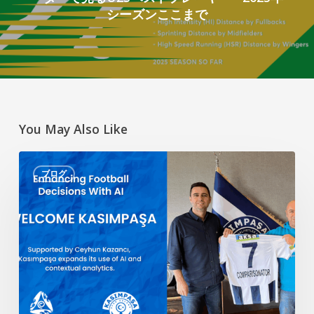
シーズンここまで
You May Also Like
AI
ブログ
に
よ
る
サ
ッ
カ
ー
の