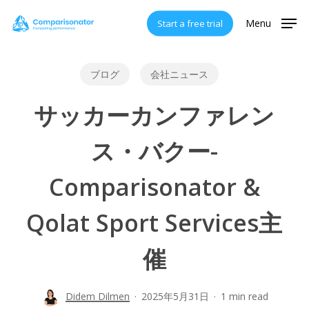
Skip
Menu
Start a free trial
to
main
content
ブログ
会社ニュース
サッカーカンファレン
ス・バクー-
Comparisonator &
Qolat Sport Services主
催
Didem Dilmen
2025年5月31日
1 min read