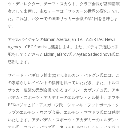
ツ・ディレクター、チーフ・スカウト、クラブ会長が基調講演
者として出席し、主なテーマは「サッカーの世界の変化」でし
た。これは、バクーでの国際サッカー会議の第1回を意味しま
す。
アゼルバイジャンのIdman Azerbaijan TV、AZERTAC News
Agency、CBC Sportsに感謝します。また、メディア活動の手
配をしてくださったElchin Jafarov氏とAytac Sadeddinova氏に
感謝します。
サイード・バギロフ博士(c)とK.タルカン・バトグン氏には、こ
の素晴らしいイベントの指揮を執っていただき、また、トルコ
サッカー連盟の元副会長であるセイフン・カザンチュ氏、アキ
バデム・スポーツ・アカデミーのエルデン・オル博士、ネフチ
PFKのジャヒド・アスガロフ氏、シャマキ・フットボール・ク
ラブのエルチン・ウスブ会長、エルチン・ママドフ氏には感謝
いたします。アチバデム・スポーツ・アカデミーのエルデン・
オル氏、コライ・パラズ氏、ネフチPFKのジャヒド・アスガロ