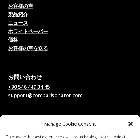
お客様の声
製品紹介
ニュース
ホワイトペーパー
価格
お客様の声を送る
AIサッカー試合予想、オッ
ズ、分析、サッカーチャッ
ト
お問い合わせ
+90 546 449 34 45
support@comparisonator.com
法的事項
Manage Cookie Consent
利用規約
プライバシーポリシー
To provide the best experiences, we use technologies like cookies to