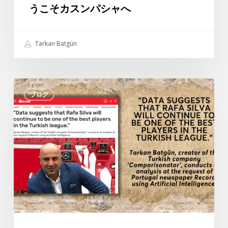
化
うこそカスンパシャへ
–
よ
う
Tarkan Batgün
こ
そ
カ
タ
ス
ブログ
ル
ン
カ
パ
ン・
シ
バ
ャ
ト
へ
ギ
ュ
ン
の
ポ