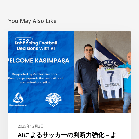
You May Also Like
AI
ブログ
に
よ
る
サ
ッ
カ
ー
の
判
断
力
2025年12月2日
強
AIによるサッカーの判断力強化 – よ