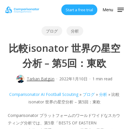
Skip
Menu
Start a free trial
to
main
content
ブログ
分析
比較isonator 世界の星空
分析 – 第5回：東欧
Tarkan Batgün
2022年1月10日
1 min read
Comparisonator AI Football Scouting
»
ブログ
»
分析
»
比較
isonator 世界の星空分析 – 第5回：東欧
Comparisonator プラットフォームのワールドワイドなスカウ
ティング分析では、第5章「BESTS OF EASTERN