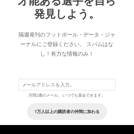
才能ある選手を自ら
パ
で
発見しよう。
ラ
あ
メ
り
ー
続
隔週発刊のフットボール・データ・ジャ
タ
け
ー
ーナルにご登録ください。 スパムはな
る
別
こ
し！有力な情報のみ！
ベ
と
ス
を
ト
示
2025/26
唆
シ
す
月間2通のメール。 いつでも退会できます。
ー
る
ズ
デ
1万人以上の購読者の仲間に加わる
ン
ー
こ
タ”
こ