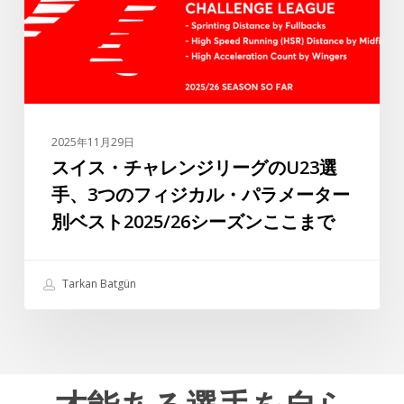
ン
バ
ジ
が
リ
ト
ー
ル
グ
コ
の
リ
2025年11月29日
U23
ー
スイス・チャレンジリーグのU23選
選
グ
手、3つのフィジカル・パラメーター
手、
で
別ベスト2025/26シーズンここまで
3
最
つ
高
の
の
Tarkan Batgün
フ
選
ィ
手
ジ
の
カ
一
ル・
人