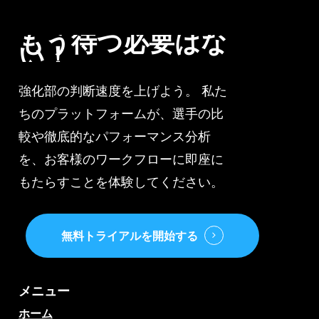
ま
で
もう待つ必要はな
い！
強化部の判断速度を上げよう。 私た
ちのプラットフォームが、選手の比
較や徹底的なパフォーマンス分析
を、お客様のワークフローに即座に
もたらすことを体験してください。
無料トライアルを開始する
メニュー
ホーム