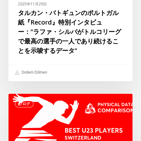
ル
2025年11月29日
ト
タルカン・バトギュンのポルトガル
ガ
紙『Record』特別インタビュ
ル
ー：”ラファ・シルバがトルコリーグ
紙
で最高の選手の一人であり続けるこ
『Record』
とを示唆するデータ”
特
別
イ
Didem Dilmen
ン
タ
ビ
ス
ュ
ブログ
イ
ー：”ラ
ス・
フ
チ
ァ・
ャ
シ
レ
ル