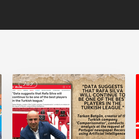
タ
ブログ
ル
カ
ン・
バ
ト
ギ
ュ