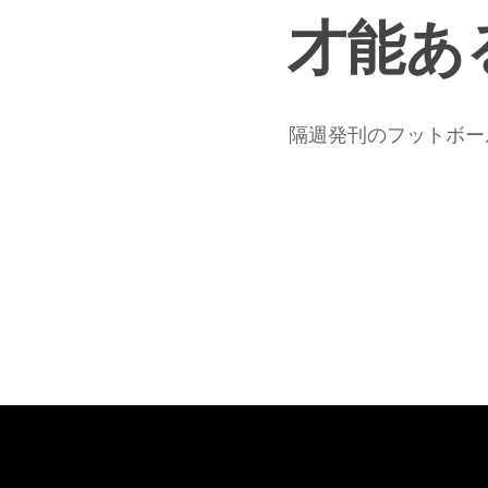
へ
才能あ
隔週発刊のフットボー