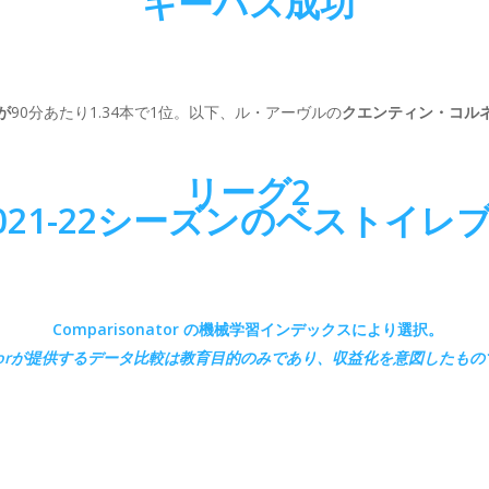
キーパス成功
が
90分あたり1.34本で1位。以下、ル・アーヴルの
クエンティン・コル
リーグ2
021-22シーズンのベストイレ
Comparisonator の機械学習インデックスにより選択。
orが
提供するデータ比較は教育目的のみであり、収益化を意図したもの