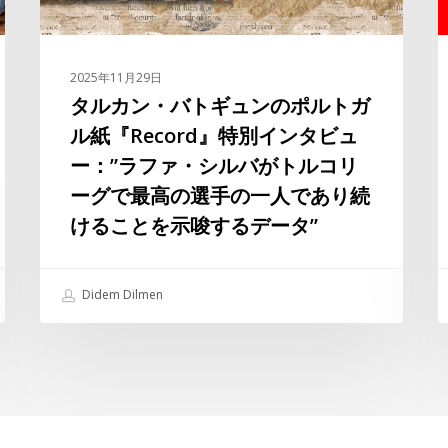
ン
の
ポ
2025年11月29日
ル
タルカン・バトギュンのポルトガ
ト
U
ル紙『Record』特別インタビュ
ガ
ー：”ラファ・シルバがトルコリ
ル
ーグで最高の選手の一人であり続
紙
3
『Record』
けることを示唆するデータ”
特
別
Didem Dilmen
イ
ン
タ
ビ
ュ
ー：”ラ