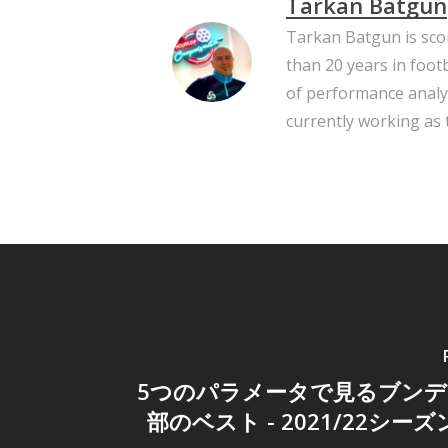
Tarkan Batgün
Tarkan Batgun is scou
than 20 years in footb
of performance analysi
currently working as
5つのパラメータで見るブンデ
部のベスト - 2021/22シー