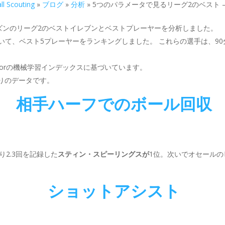
ll Scouting
»
ブログ
»
分析
»
5つのパラメータで見るリーグ2のベスト – 
1/22シーズンのリーグ2のベストイレブンとベストプレーヤーを分析しました。
いて、ベスト5プレーヤーをランキングしました。 これらの選手は、9
natorの機械学習インデックスに基づいています。
たりのデータです。
相手ハーフでのボール回収
2.3回を記録した
スティン・スピーリングスが
1位。次いでオセールの
ショットアシスト