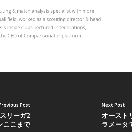
ting & match analysis specialist with more
all field, worked as a scouting director & head
s inside clubs, lectured in federations,
 the CEO of Comparisonator platform.
Previous Post
Next Post
スリーガ2
オースト
ズンここまで
ラメータで