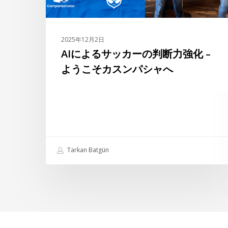
の
判
断
2025年12月2日
力
AIによるサッカーの判断力強化 –
強
ようこそカスンパシャへ
化
–
よ
う
こ
そ
Tarkan Batgün
カ
ス
ン
パ
シ
ャ