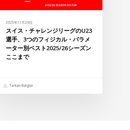
リ
ー
グ
2025年11月29日
の
スイス・チャレンジリーグのU23
23
選手、3つのフィジカル・パラメ
選
ーター別ベスト2025/26シーズン
手、
ここまで
つ
の
フ
Tarkan Batgün
ィ
ジ
カ
ル・
パ
ラ