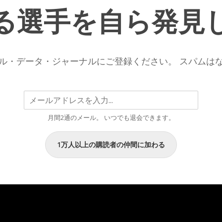
フ
る選手を自ら発見
ァ・
シ
ル
バ
ル・データ・ジャーナルにご登録ください。 スパムは
が
ト
ル
コ
2
月間2通のメール。 いつでも退会できます。
リ
ー
グ
1万人以上の購読者の仲間に加わる
で
最
高
の
選
手