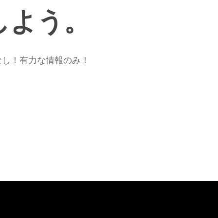
メ
しよう。
ー
タ
ー
別
なし！有力な情報のみ！
ベ
ス
ト
025/26
シ
ー
ズ
ン
こ
こ
ま
で