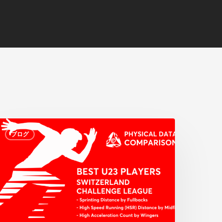
ス
ブログ
イ
ス・
チ
ャ
レ
ン
ジ