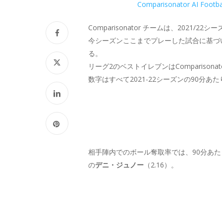
Comparisonator AI Footba
Comparisonator チームは、202
今シーズンここまでプレーした試合に基づ
る。
リーグ2のベストイレブンはCompariso
数字はすべて2021-22シーズンの90分あ
相手陣内でのボール奪取率では、90分あたり
の
デニ・ジュノー
（2.16）。