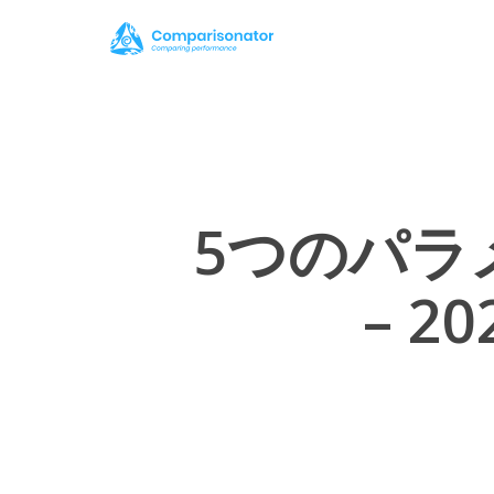
Skip
to
main
content
5つのパラ
– 