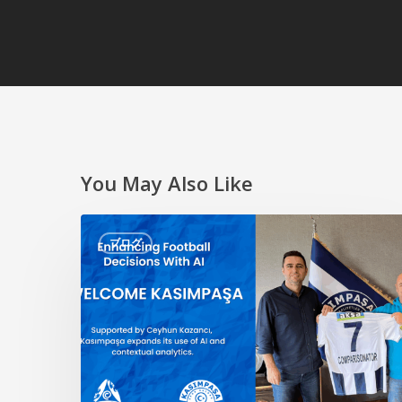
You May Also Like
AI
ブログ
に
よ
る
サ
ッ
カ
ー