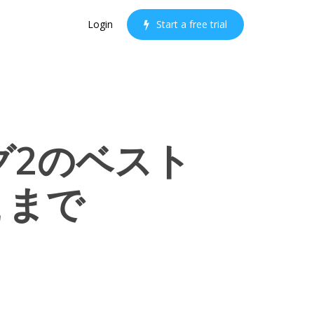
Login
S
t
a
r
t
a
f
r
e
e
t
r
i
a
l
グ2のベスト
こまで