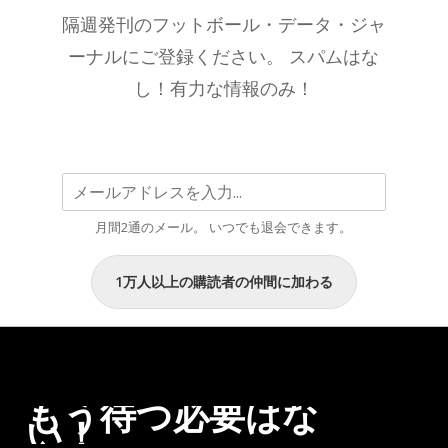
＆
隔週発刊のフットボール・データ・ジャ
ベ
ーナルにご登録ください。 スパムはな
ス
し！有力な情報のみ！
ト
U23
XI
–
2025/26
月間2通のメール。 いつでも退会できます。
シ
ー
ズ
1万人以上の購読者の仲間に加わる
ン
こ
こ
ま
もう待つ必要はな
で
い！