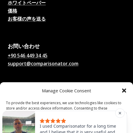
ホワイトペーパー
価格
お客様の声を送る
AIサッカー試合予想、オッ
ズ、分析、サッカーチャッ
ト
お問い合わせ
+90 546 449 34 45
support@comparisonator.com
法的事項
Manage Cookie Consent
利用規約
プライバシーポリシー
To provide the best experiences, we use technologies like cookies to
store and/or access device information. Consenting to these
クッキーポリシー
technologies will allow us to process data such as browsing behavior or
unique IDs on this site. Not consenting or withdrawing consent, may
adversely affect certain features and functions.
© 2025 Comparisonator Inc. 無断転載を禁じます。
I used Comparisonator for a long time
and I believe that it is very useful and