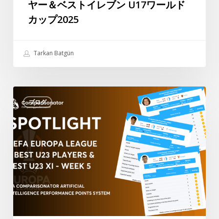
ヤー＆ベストイレブン U17ワールド
シ
レ
ー
カップ2025
ー
ズ
ヤ
ン
ー
Tarkan Batgün
こ
＆
こ
ベ
ま
ス
“ス
で
ト
ブログ
ポ
イ
ッ
レ
ト
ブ
ラ
ン
イ
U17
ト”
ワ
UEFA
ー
ヨ
ル
ー
ド