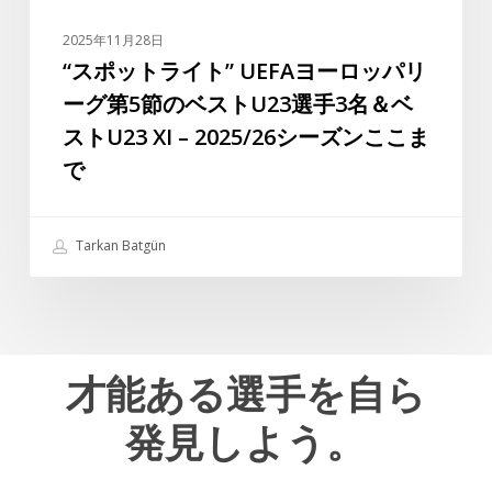
ロ
カ
ッ
2025年11月28日
ッ
パ
“スポットライト” UEFAヨーロッパリ
プ
リ
ーグ第5節のベストU23選手3名＆ベ
2025
ー
ストU23 XI – 2025/26シーズンここま
グ
で
第
5
節
Tarkan Batgün
の
ベ
ス
ト
U23
才能ある選手を自ら
選
発見しよう。
手
3
名