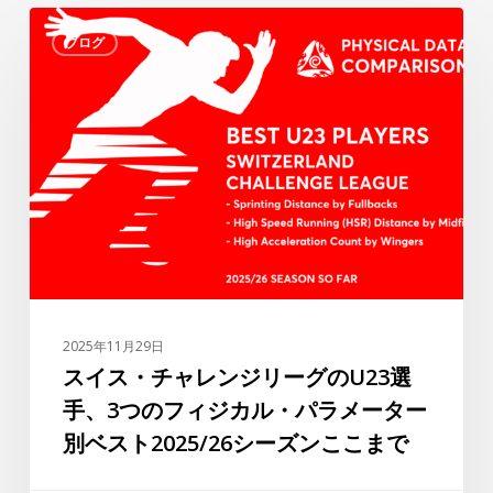
ス
ブログ
イ
ス・
チ
ャ
レ
ン
ジ
リ
ー
グ
の
2025年11月29日
U23
スイス・チャレンジリーグのU23選
選
手、3つのフィジカル・パラメーター
手、
別ベスト2025/26シーズンここまで
3
つ