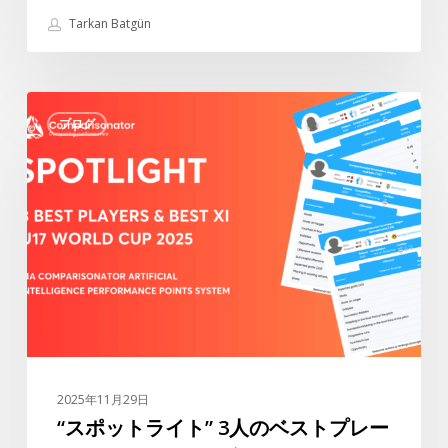
の
Tarkan Batgün
フ
ィ
ジ
“ス
カ
ブログ
ポ
ル・
ッ
パ
ト
ラ
ラ
メ
イ
ー
ト”
タ
3
ー
人
別
の
ベ
ベ
ス
ス
2025年11月29日
ト
ト
“スポットライト” 3人のベストプレー
2025/26
プ