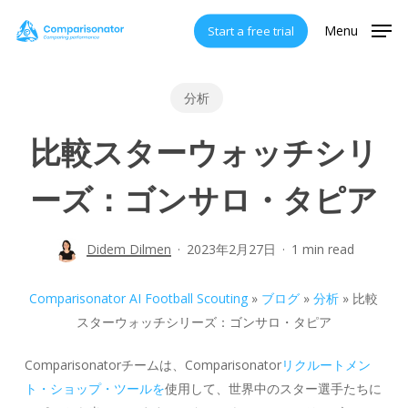
Skip
Menu
Start a free trial
to
main
content
分析
比較スターウォッチシリ
ーズ：ゴンサロ・タピア
Didem Dilmen
2023年2月27日
1 min read
Comparisonator AI Football Scouting
»
ブログ
»
分析
»
比較
スターウォッチシリーズ：ゴンサロ・タピア
Comparisonatorチームは、Comparisonator
リクルートメン
ト・ショップ・ツールを
使用して、世界中のスター選手たちに