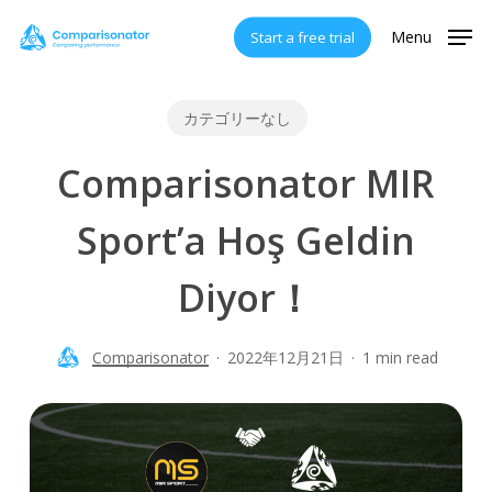
Skip
Menu
Start a free trial
to
main
content
カテゴリーなし
Comparisonator MIR
Sport’a Hoş Geldin
Diyor！
Comparisonator
2022年12月21日
1 min read