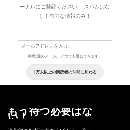
ョ
ーナルにご登録ください。 スパムはな
ン
し！有力な情報のみ！
で
U23
最
優
秀
月間2通のメール。 いつでも退会できます。
選
手
と
1万人以上の購読者の仲間に加わる
最
優
秀
エ
もう待つ必要はな
ル
い！
フ
の