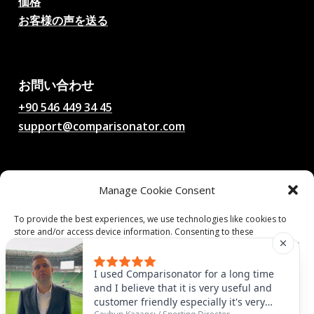
価格
お客様の声を送る
AIサッカー試合予想、オッ
ズ、分析、サッカーチャッ
ト
お問い合わせ
+90 546 449 34 45
support@comparisonator.com
法的事項
Manage Cookie Consent
利用規約
プライバシーポリシー
To provide the best experiences, we use technologies like cookies to
store and/or access device information. Consenting to these
クッキーポリシー
technologies will allow us to process data such as browsing behavior or
unique IDs on this site. Not consenting or withdrawing consent, may
adversely affect certain features and functions.
© 2025 Comparisonator Inc. 無断転載を禁じます。
I used Comparisonator for a long time
and I believe that it is very useful and
customer friendly especially it's very
Accept