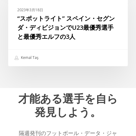
最
ッ
強
2023年3月18日
ト
選
“スポットライト” スペイン・セグン
ラ
手
ダ・ディビジョンでU23最優秀選手
イ
た
と最優秀エルフの3人
ト”
ち
ス
ペ
Kemal Taş
イ
ン・
セ
グ
ン
才能ある選手を自ら
ダ・
発見しよう。
デ
ィ
ビ
ジ
隔週発刊のフットボール・データ・ジャ