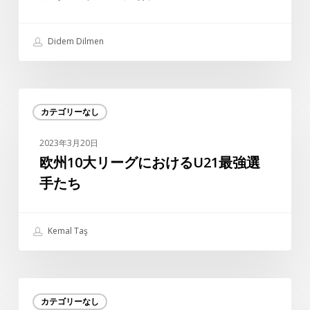
ラ
ッ
ト
Didem Dilmen
フ
ォ
ー
欧
ム
カテゴリーなし
州
に
10
2023年3月20日
歓
大
欧州10大リーグにおけるU21最強選
迎
リ
手たち
ー
グ
に
Kemal Taş
お
け
る
“ス
U21
カテゴリーなし
ポ