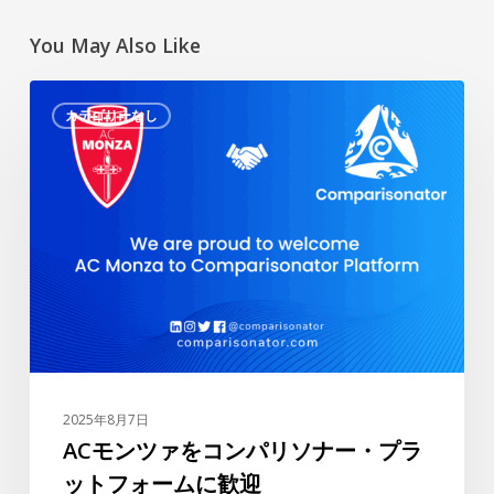
You May Also Like
AC
カテゴリーなし
モ
ン
ツ
ァ
を
コ
ン
パ
リ
ソ
ナ
2025年8月7日
ー・
ACモンツァをコンパリソナー・プラ
プ
ットフォームに歓迎