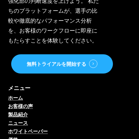
強化部の判断速度を上げよう。 私た
3
ちのプラットフォームが、選手の比
人
較や徹底的なパフォーマンス分析
を、お客様のワークフローに即座に
もたらすことを体験してください。
無料トライアルを開始する
メニュー
ホーム
お客様の声
製品紹介
ニュース
ホワイトペーパー