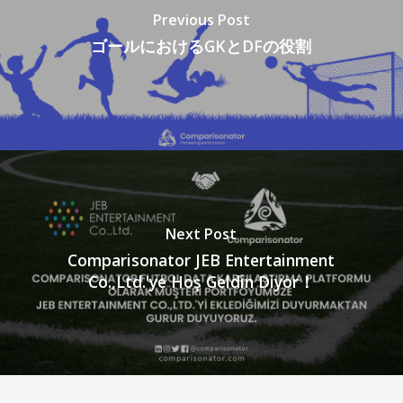
Previous Post
ゴールにおけるGKとDFの役割
Next Post
Comparisonator JEB Entertainment
Co.,Ltd.'ye Hoş Geldin Diyor！