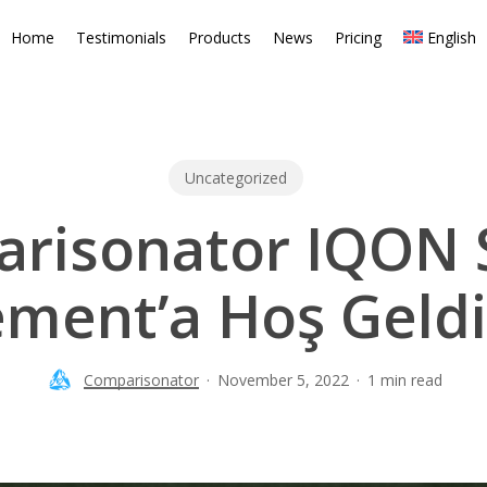
Home
Testimonials
Products
News
Pricing
English
Uncategorized
risonator IQON 
ent’a Hoş Geldi
Comparisonator
November 5, 2022
1 min read