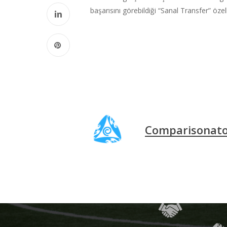
başarısını görebildiği “Sanal Transfer” özell
Comparisonat