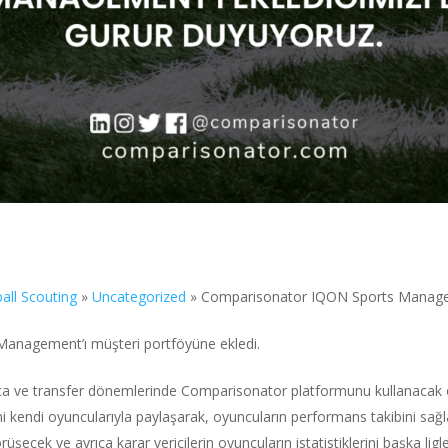
all Scouting
»
Uncategorized
»
Comparisonator IQON Sports Managem
anagement’ı müşteri portföyüne ekledi.
ve transfer dönemlerinde Comparisonator platformunu kullanacak o
ni kendi oyuncularıyla paylaşarak, oyuncuların performans takibini sağ
rüşecek ve ayrıca karar vericilerin oyuncuların istatistiklerini başka lig