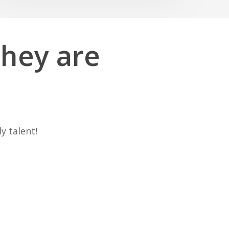
they
are
y talent!