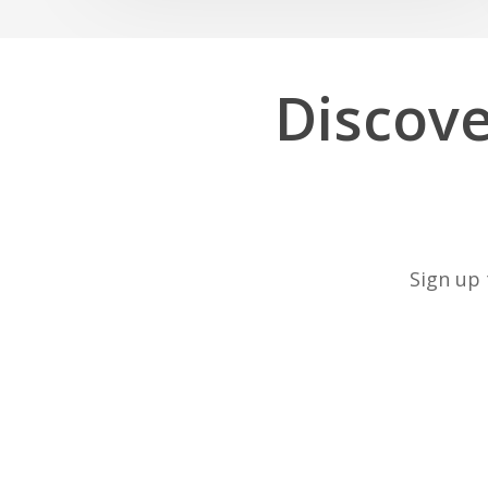
Discov
Sign up 