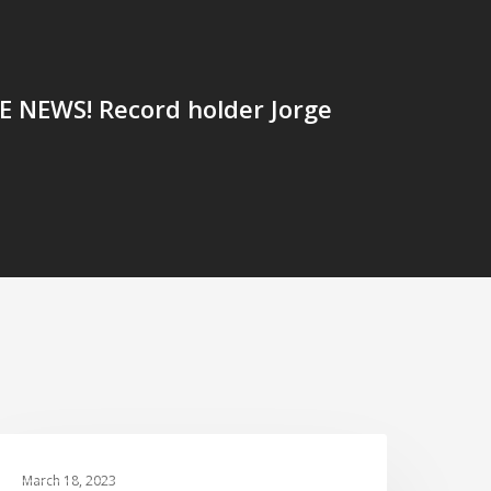
E NEWS! Record holder Jorge
Spotlight”
UNCATEGORIZED
March 18, 2023