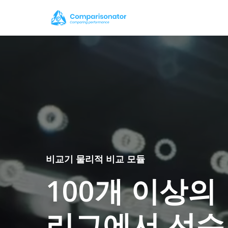
Skip
to
main
content
비교기 물리적 비교 모듈
100개
이상의
리그에서
선수