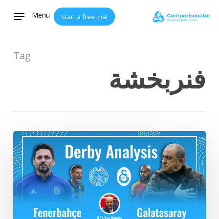
Ski
Menu
Start a free trial
t
mai
conten
Tag
فنربخشة
تحليل
الديربي:
مباراة
فنربخشة
وغلطة
سراي