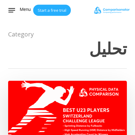
Ski
Menu
Start a free trial
t
mai
conten
Category
تحليل
أفضل
اللاعبين
تحت
23
سنة
في
دوري