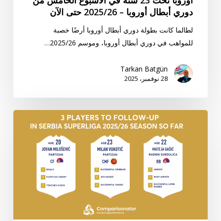
في
دوري أبطال أوروبا – 2025/26 حتى الآن
دوري
أبطال
لطالما كانت بطولة دوري أبطال أوروبا أرضًا خصبة
أوروبا
للمواهب في دوري أبطال أوروبا، وموسم 2025/26…
تحت
23
Tarkan Batgün
28 نوفمبر، 2025
سنة
في
الأسبوع
أفضل
الخامس
3
من
لاعبين
دوري
يمكن
أبطال
متابعتهم
أوروبا
في
–
الدوري
2025/26
الصربي
حتى
الممتاز
الآن