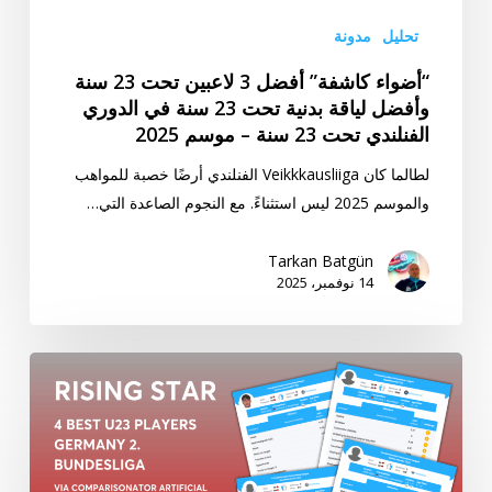
لياقة
تحليل
مدونة
بدنية
“أضواء كاشفة” أفضل 3 لاعبين تحت 23 سنة
تحت
وأفضل لياقة بدنية تحت 23 سنة في الدوري
23
الفنلندي تحت 23 سنة – موسم 2025
سنة
في
لطالما كان Veikkkausliiga الفنلندي أرضًا خصبة للمواهب
الدوري
والموسم 2025 ليس استثناءً. مع النجوم الصاعدة التي…
الفنلندي
تحت
Tarkan Batgün
14 نوفمبر، 2025
23
سنة
–
“النجم
موسم
الصاعد”
2025
أفضل
4
لاعبين