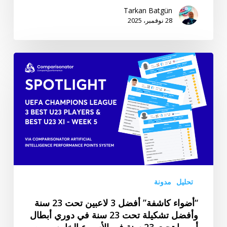
الأوروبي
Tarkan Batgün
28 نوفمبر، 2025
تحت
23
سنة
“أضواء
–
كاشفة”
2025/26
أفضل
حتى
3
الآن
لاعبين
تحت
23
سنة
وأفضل
تشكيلة
تحليل
مدونة
تحت
“أضواء كاشفة” أفضل 3 لاعبين تحت 23 سنة
23
وأفضل تشكيلة تحت 23 سنة في دوري أبطال
سنة
أوروبا تحت 23 سنة في الأسبوع الخامس من