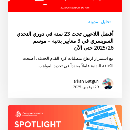
التحدي
السويسري
في
تحليل
مدونة
3
أفضل اللاعبين تحت 23 سنة في دوري التحدي
معايير
السويسري في 3 معايير بدنية – موسم
بدنية
2025/26 حتى الآن
–
موسم
مع استمرار ارتفاع متطلبات كرة القدم الحديثة، أصبحت
2025/26
الكثافة البدنية عاملاً محدداً في تحديد المواهب…
حتى
الآن
Tarkan Batgün
29 نوفمبر، 2025
“أضواء
كاشفة”
أفضل