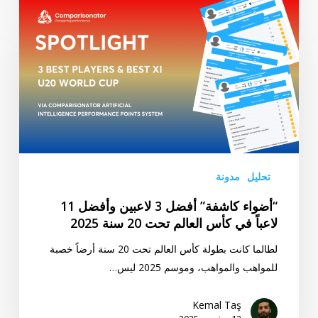
“أضواء
كاشفة”
أفضل
3
لاعبين
وأفضل
11
لاعباً
في
كأس
تحليل
مدونة
العالم
“أضواء كاشفة” أفضل 3 لاعبين وأفضل 11
تحت
لاعباً في كأس العالم تحت 20 سنة 2025
20
سنة
لطالما كانت بطولة كأس العالم تحت 20 سنة أرضاً خصبة
2025
للمواهب والمواهب، وموسم 2025 ليس…
Kemal Taş