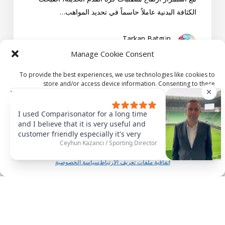
2025/26
الكثافة البدنية عاملاً حاسماً في تحديد المواهب…
حتى
الآن
Tarkan Batgün
3 نوفمبر، 2025
Manage Cookie Consent
To provide the best experiences, we use technologies like cookies to
store and/or access device information. Consenting to these
“النجم
technologies will allow us to process data such as browsing behavior or
الصاعد”
unique IDs on this site. Not consenting or withdrawing consent, may
adversely affect certain features and functions.
أفضل
I used Comparisonator for a long time
and I believe that it is very useful and
4
customer friendly especially it's very
لاعبين
Accept
Ceyhun Kazancı
/
Sporting Director
useful to find some similar players that
تحت
you need. For example, we had
اتفاقية ملفات تعريف الارتباط
سياسة الخصوصية
Abubakar as number nine and it was
23
very useful for us to find the similar
سنة
players and also of course values since
“النجم
you can understand from the name of
الصاعد”
the software, comparing the players is
تحليل
مدونة
very easy to use. So we're very happy
تحت
with the software so I strongly