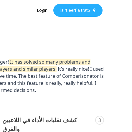
Ski
Login
l
a
i
r
t
e
e
r
f
a
t
r
a
t
S
t
mai
conten
كشف تقلبات الأداء في اللاعبين
3
والفرق