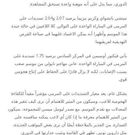
الدوري، مما يدل على أنه موهبة واعدة تستحق المشاهدة.
ميتشي باتشواي وكريم بنزيما برصيد 2.07 و2.04 تسديدات على
المرمى في المباراة الواحدة على التوالي. كلا اللاعبين في حالة جيدة
هذا الموسم وأظهرا أنه يمكن الاعتماد عليهما في صناعة الفرص
التهديفية لفريقيهما.
يأتي فيكتور أوسيمن في المركز السادس برصيد 1.75 تسديدة على
المرمى في المباراة الواحدة. عانى مهاجم نابولي من موسم صعب
بسبب الإصابات، لكنه لا يزال قادرًا على الحفاظ على إنتاج هجومي
قوي.
بشكل عام، يعد معيار التسديدات على المرمى مؤشراً مفيداً للكفاءة
الهجومية للاعب، وسيكون من المثير للاهتمام أن نرى كيف تتغير هذه
المعدلات مع تقدم الموسم. مع تصدر ليونيل ميسي للمجموعة، سيكون
من المثير للاهتمام معرفة ما إذا كان أي لاعب يمكنه منافسته على
الصدارة. من الجدير بالملاحظة أيضًا أن نرى بعض المواهب الجديدة،
مثل داروين نونيز، تظهر في القائمة وتثبت جدارتها في الدوري.