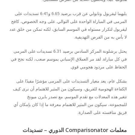
يليهما ليفربول ونابولي عن قرب برصيد 6.65 و6.41 تسديدات على
المرمى في المباراة الواحدة على التوالي. على وجه الخصوص، كافح
ليفربول لتكرار مستواه في الموسم السابق، لكنه تمكن من خلق عدد
لا بأس به من الفرص التهديفية.
يحتل برشلونة المركز السادس برصيد 6.31 تسديدات على المرمى
في كل مباراة. لقد مر العملاق الإسباني بموسم صعب، لكنه نجح في
الحفاظ على مردود هجومي قوي.
بشكل عام، يعد معيار التسديدات على المرمى مؤشرًا مفيدًا على
الكفاءة الهجومية للفريق، وسيكون من المثير للاهتمام أن نرى كيف
تتغير هذه المعدلات مع تقدم الموسم. مع تصدر بايرن ميونخ
للمجموعة، سيكون من المثير للاهتمام معرفة ما إذا كان بإمكان أي
فريق منافسته على الصدارة.
معلمات Comparisonator الدوري – تسديدات