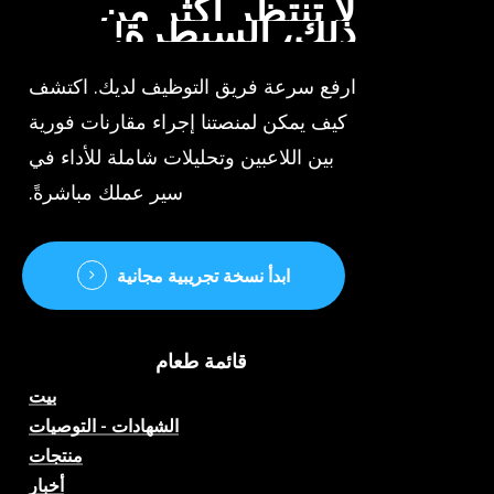
لا
تنتظر
أكثر
من
ذلك،
السيطرة!
ارفع سرعة فريق التوظيف لديك. اكتشف
كيف يمكن لمنصتنا إجراء مقارنات فورية
بين اللاعبين وتحليلات شاملة للأداء في
سير عملك مباشرةً.
ابدأ نسخة تجريبية مجانية
قائمة طعام
بيت
الشهادات - التوصيات
منتجات
أخبار