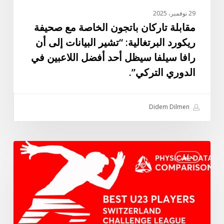
أن
29 نوفمبر، 2025
رافا
مقابلة تاركان باتجون الخاصة مع صحيفة
سيلفا
ريكورد البرتغالية: “تشير البيانات إلى أن
سيظل
رافا سيلفا سيظل أحد أفضل اللاعبين في
أحد
الدوري التركي”.
أفضل
اللاعبين
في
Didem Dilmen
الدوري
التركي”.
أفضل
تحليل
اللاعبين
تحت
23
سنة
في