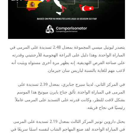
يتصدر ليونيل ميسي المجموعة بمعدل 2.48 تسديدة على المرمى في
المباراة الواحدة. وهذا دليل على البراعة الهجومية للأرجنتيني وقدرته
على صناعة الفرص التهديفية. إنه يظهر مرة أخرى مستواه ويثبت أنه
لاعب مهم للغاية بالنسبة لباريس سان جيرمان.
في المركز الثاني، لدينا سيرج جنابري، بمعدل 2.39 تسديدة على
المرمى في المباراة الواحدة. تألق جناح بايرن ميونيخ هذا الموسم
بشكل لافت للنظر، وكانت قدرته على التسديد على المرمى عاملاً
رئيسيًا في نجاح فريقه.
يحتل داروين نونيز المركز الثالث بمعدل 2.19 تسديدة على المرمى
في المباراة الواحدة. لقد صنع المهاجم الشاب لنفسه اسمًا سريعًا في