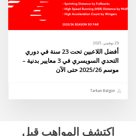
دوري
التحدي
السويسري
في
3
معايير
29 نوفمبر، 2025
بدنية
أفضل اللاعبين تحت 23 سنة في دوري
–
التحدي السويسري في 3 معايير بدنية –
موسم
موسم 2025/26 حتى الآن
2025/26
حتى
الآن
Tarkan Batgün
اكتشف
المواهب
قبل