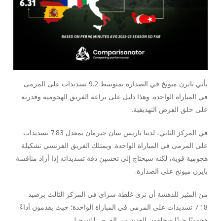
يأتي بايرن ميونخ في الصدارة بمتوسط 9.2 تسديدات على المرمى
في المباراة الواحدة. وهذا دليل على براعة الفريق الهجومية وقدرته
على خلق الفرص التهديفية.
في المركز الثاني، لدينا باريس سان جيرمان بمعدل 7.83 تسديدات
على المرمى في المباراة الواحدة. ويمتلك الفريق الفرنسي تشكيلة
هجومية قوية، لكنه سيحتاج إلى تحسين دقة تسديداته إذا أراد منافسة
بايرن ميونخ على الصدارة.
من المثير للدهشة أن نرى غلطة سراي في المركز الثالث برصيد
7.18 تسديدات على المرمى في المباراة الواحدة؛ حيث يقدمون أداءً
هجوميًا جيدًا ويخلقون العديد من الفرص للتسجيل.