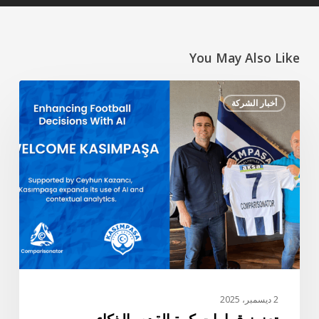
You May Also Like
تعزيز
أخبار الشركة
قرارات
كرة
القدم
بالذكاء
الاصطناعي
–
مرحبًا
بك
في
قاسم
باشا
2 ديسمبر، 2025