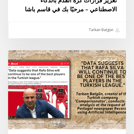
تعزيز قرارات كرة القدم بالذكاء
الاصطناعي – مرحبًا بك في قاسم باشا
Tarkan Batgün
مقابلة
أخبار الشركة
تاركان
باتجون
الخاصة
مع
صحيفة
ريكورد
البرتغالية:
“تشير
البيانات
إلى