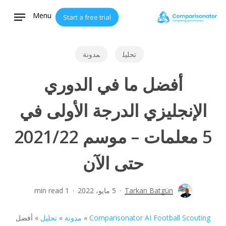
Ski
Menu
Start a free trial
t
mai
conten
تحليل
مدونة
أفضل ما في الدوري
الإنجليزي الدرجة الأولى في
5 معلمات – موسم 2021/22
حتى الآن
Tarkan Batgün
5 مايو، 2022
1 min read
Comparisonator AI Football Scouting
»
مدونة
»
تحليل
»
أفضل