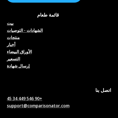
قائمة طعام
بيت
الشهادات - التوصيات
منتجات
أخبار
الأوراق البيضاء
التسعير
إرسال شهادة
تنبؤات مباريات كرة القدم
بالذكاء الاصطناعي والاحتمالات
والتحليلات والدردشة الكروية
اتصل بنا
+90 546 449 34 45
support@comparisonator.com