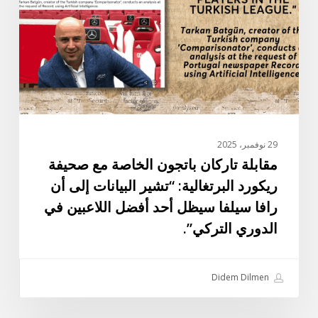
مع
صحيفة
ريكورد
البرتغالية:
“تشير
البيانات
إلى
أن
29 نوفمبر، 2025
رافا
مقابلة تاركان باتجون الخاصة مع صحيفة
سيلفا
ريكورد البرتغالية: “تشير البيانات إلى أن
سيظل
رافا سيلفا سيظل أحد أفضل اللاعبين في
أحد
الدوري التركي”.
أفضل
اللاعبين
في
Didem Dilmen
الدوري
التركي”.