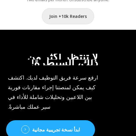
Join +10k Readers
لا
تنتظر
أكثر
من
ذلك،
السيطرة!
ارفع سرعة فريق التوظيف لديك. اكتشف
كيف يمكن لمنصتنا إجراء مقارنات فورية
بين اللاعبين وتحليلات شاملة للأداء في
سير عملك مباشرةً.
ابدأ نسخة تجريبية مجانية