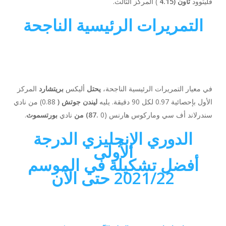
فليتوود
تاون (4.15
) المركز الثالث.
التمريرات الرئيسية الناجحة
في معيار التمريرات الرئيسية الناجحة،
يحتل
أليكس
بريتشارد
المركز
الأول بإحصائية 0.97 لكل 90 دقيقة. يليه
ليندن جوتش (
0.88) من نادي
سندرلاند أف سي وماركوس هارنس (0
.87) من
نادي
بورتسموث
.
الدوري الإنجليزي الدرجة
الأولى
أفضل تشكيلة في الموسم
2021/22 حتى الآن