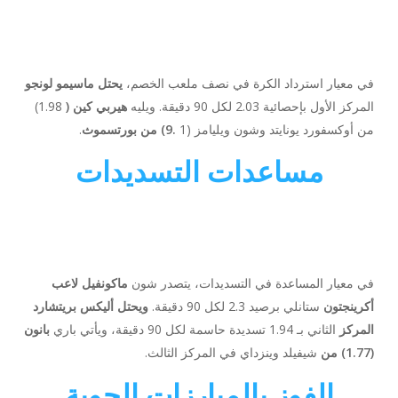
في معيار استرداد الكرة في نصف ملعب الخصم،
يحتل ماسيمو لونجو
المركز الأول بإحصائية 2.03 لكل 90 دقيقة. ويليه
هيربي كين (
1.98)
من أوكسفورد يونايتد وشون ويليامز (1
.9) من بورتسموث
.
مساعدات التسديدات
في معيار المساعدة في التسديدات، يتصدر شون
ماكونفيل لاعب
أكرينجتون
ستانلي برصيد 2.3 لكل 90 دقيقة.
ويحتل أليكس بريتشارد
المركز
الثاني بـ 1.94 تسديدة حاسمة لكل 90 دقيقة، ويأتي باري
بانون
(1.77) من
شيفيلد وينزداي في المركز الثالث.
الفوز بالمبارزات الجوية