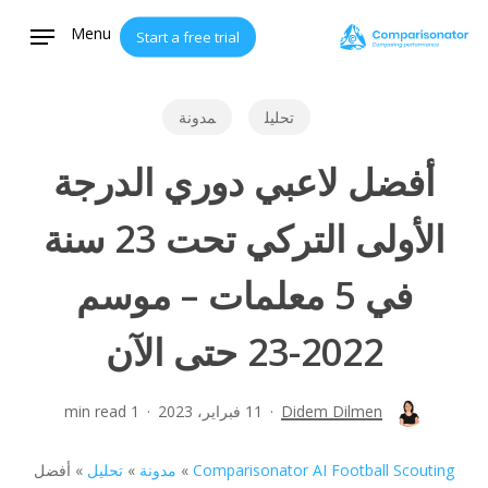
Ski
Menu
Start a free trial
t
mai
conten
تحليل
مدونة
أفضل لاعبي دوري الدرجة
الأولى التركي تحت 23 سنة
في 5 معلمات – موسم
2022-23 حتى الآن
Didem Dilmen
11 فبراير، 2023
1 min read
Comparisonator AI Football Scouting
»
مدونة
»
تحليل
»
أفضل