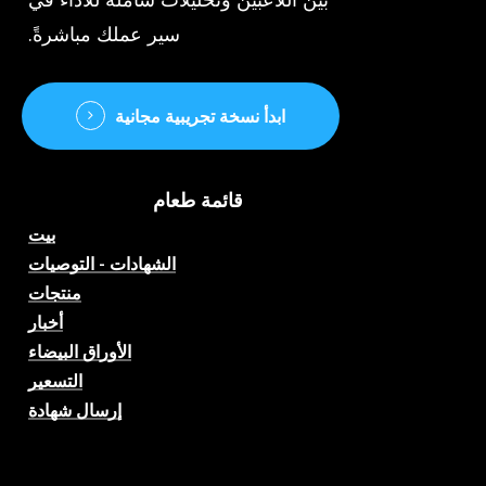
سير عملك مباشرةً.
ابدأ نسخة تجريبية مجانية
قائمة طعام
بيت
الشهادات - التوصيات
منتجات
أخبار
الأوراق البيضاء
التسعير
إرسال شهادة
تنبؤات مباريات كرة القدم
بالذكاء الاصطناعي والاحتمالات
والتحليلات والدردشة الكروية