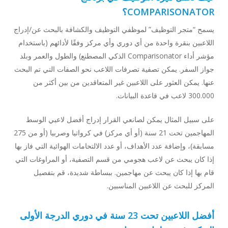
COMPARISONATOR؟
يسمح “متجر التوظيف” لموظفي التوظيف والكشافة بالبحث عن/إدراج
اللاعبين بنقرة واحدة من أي دوري وأي مركز وفقًا لأدائهم (باستخدام
مؤشر أداء Comparisonator الذكي المصطنع) والطول والعمر وبلد
جواز السفر. يمكن تصفية تصرفات اللاعب نحو الصفات التي تم البحث
عنها. يمكن العثور على اللاعبين غير المتعاقدين من بين أكثر من
300.000 لاعب في قاعدة البيانات.
على سبيل المثال يمكن لصانعي القرار إدراج أفضل لاعبي الوسط
المهاجمين تحت 21 سنة (أو أي مركز) في كرواتيا وصربيا (أو من 275
مسابقة)، وإضافة عدد الأهداف، أو عدد الالتحامات الهوائية التي فاز بها
إذا كان يبحث عن لاعب هجومي من قسم التصفية، أو المراوغات التي
قام بها إذا كان يبحث عن مهاجمين. ببساطة شديدة، قم بتفصيل
المركز للبحث عن اللاعبين المناسبين.
أفضل اللاعبين تحت 23 سنة في دوري الدرجة الأولى