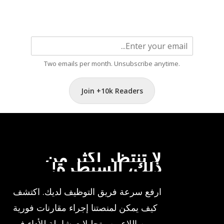
Two emails per month. Unsubscribe anytime.
Join +10k Readers
لا
تنتظر
أكثر
من
ذلك،
السيطرة!
ارفع سرعة فريق التوظيف لديك. اكتشف
كيف يمكن لمنصتنا إجراء مقارنات فورية
بين اللاعبين وتحليلات شاملة للأداء في