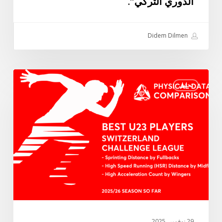
الدوري التركي”.
أفضل
اللاعبين
في
Didem Dilmen
الدوري
التركي”.
أفضل
تحليل
اللاعبين
تحت
23
سنة
في
دوري
التحدي
السويسري
في
3
معايير
29 نوفمبر، 2025