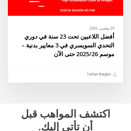
السويسري
في
3
معايير
29 نوفمبر، 2025
بدنية
أفضل اللاعبين تحت 23 سنة في دوري
–
التحدي السويسري في 3 معايير بدنية –
موسم
موسم 2025/26 حتى الآن
2025/26
حتى
الآن
Tarkan Batgün
اكتشف
المواهب
قبل
أن
تأتي
إليك.