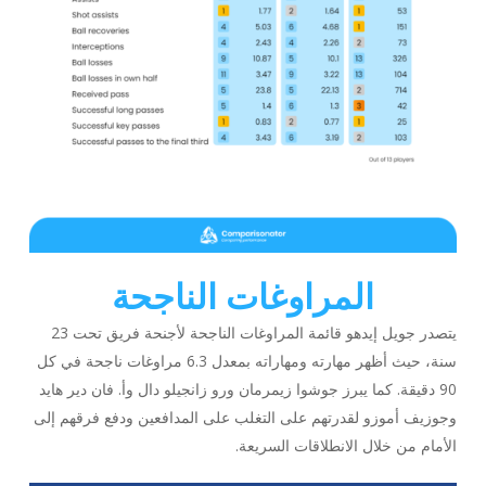
المراوغات الناجحة
يتصدر جويل إيدهو قائمة المراوغات الناجحة لأجنحة فريق تحت 23
سنة، حيث أظهر مهارته ومهاراته بمعدل 6.3 مراوغات ناجحة في كل
90 دقيقة. كما يبرز جوشوا زيمرمان ورو زانجيلو دال وأ. فان دير هايد
وجوزيف أموزو لقدرتهم على التغلب على المدافعين ودفع فرقهم إلى
الأمام من خلال الانطلاقات السريعة.