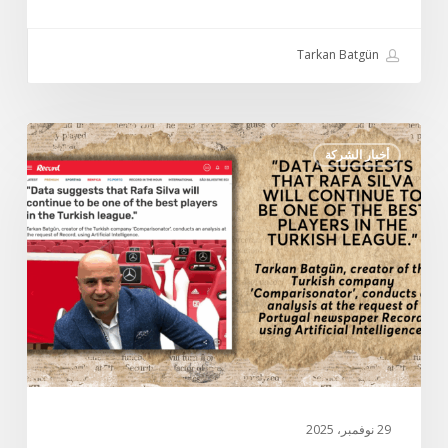
Tarkan Batgün
مقابلة
أخبار الشركة
تاركان
باتجون
الخاصة
مع
صحيفة
ريكورد
البرتغالية:
“تشير
البيانات
إلى
أن
29 نوفمبر، 2025
رافا