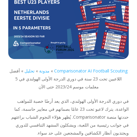
Comparisonator AI Football Scouting
»
مدونة
»
تحليل
»
أفضل
اللاعبين تحت 23 سنة في دوري الدرجة الأولى الهولندي في 5
معلمات موسم 2023/24 حتى الآن
في دوري الدرجة الأولى الهولندي، الذي يعد أرضًا خصبة للمواهب
الواعدة، يترك لاعبو تحت 23 عامًا بصماتهم في معايير حاسمة، كما
حددتها منصة Comparisonator. يُظهر هؤلاء النجوم الشباب براعتهم
في جوانب رئيسية من اللعبة، ويشكلون المشهد التنافسي للدوري
ويجتذبون أنظار الكشافين والمشجعين على حد سواء.