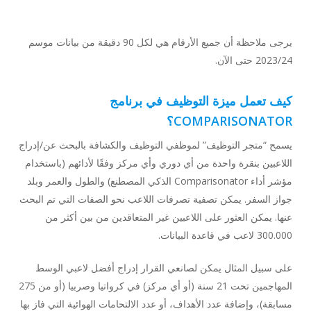
يرجى ملاحظة أن جميع الأرقام هي لكل 90 دقيقة من بيانات موسم
2023/24 حتى الآن.
كيف تعمل ميزة التوظيف في برنامج
COMPARISONATOR؟
يسمح “متجر التوظيف” لموظفي التوظيف والكشافة بالبحث عن/إدراج
اللاعبين بنقرة واحدة من أي دوري وأي مركز وفقًا لأدائهم (باستخدام
مؤشر أداء Comparisonator الذكي المصطنع) والطول والعمر وبلد
جواز السفر. يمكن تصفية تصرفات اللاعب نحو الصفات التي تم البحث
عنها. يمكن العثور على اللاعبين غير المتعاقدين من بين أكثر من
300.000 لاعب في قاعدة البيانات.
على سبيل المثال يمكن لصانعي القرار إدراج أفضل لاعبي الوسط
المهاجمين تحت 21 سنة (أو أي مركز) في كرواتيا وصربيا (أو من 275
مسابقة)، وإضافة عدد الأهداف، أو عدد الالتحامات الهوائية التي فاز بها