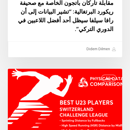
مقابلة تاركان باتجون الخاصة مع صحيفة
سيلفا
ريكورد البرتغالية: “تشير البيانات إلى أن
سيظل
رافا سيلفا سيظل أحد أفضل اللاعبين في
أحد
الدوري التركي”.
أفضل
اللاعبين
في
Didem Dilmen
الدوري
التركي”.
أفضل
تحليل
اللاعبين
تحت
23
سنة
في
دوري
التحدي