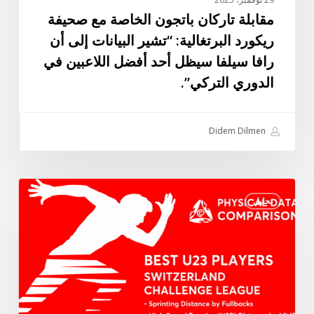
رافا
مقابلة تاركان باتجون الخاصة مع صحيفة
سيلفا
ريكورد البرتغالية: “تشير البيانات إلى أن
سيظل
رافا سيلفا سيظل أحد أفضل اللاعبين في
أحد
الدوري التركي”.
أفضل
اللاعبين
في
Didem Dilmen
الدوري
التركي”.
أفضل
تحليل
اللاعبين
تحت
23
سنة
في
دوري