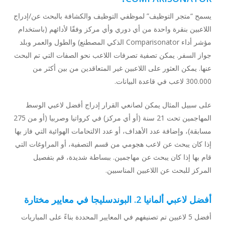
يسمح “متجر التوظيف” لموظفي التوظيف والكشافة بالبحث عن/إدراج
اللاعبين بنقرة واحدة من أي دوري وأي مركز وفقًا لأدائهم (باستخدام
مؤشر أداء Comparisonator الذكي المصطنع) والطول والعمر وبلد
جواز السفر. يمكن تصفية تصرفات اللاعب نحو الصفات التي تم البحث
عنها. يمكن العثور على اللاعبين غير المتعاقدين من بين أكثر من
300.000 لاعب في قاعدة البيانات.
على سبيل المثال يمكن لصانعي القرار إدراج أفضل لاعبي الوسط
المهاجمين تحت 21 سنة (أو أي مركز) في كرواتيا وصربيا (أو من 275
مسابقة)، وإضافة عدد الأهداف، أو عدد الالتحامات الهوائية التي فاز بها
إذا كان يبحث عن لاعب هجومي من قسم التصفية، أو المراوغات التي
قام بها إذا كان يبحث عن مهاجمين. ببساطة شديدة، قم بتفصيل
المركز للبحث عن اللاعبين المناسبين.
أفضل لاعبي ألمانيا 2. البوندسليجا في معايير مختارة
أفضل 5 لاعبين تم تصنيفهم في المعايير المحددة بناءً على المباريات