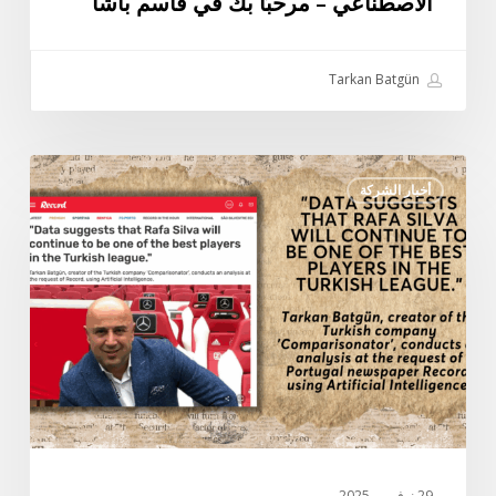
الاصطناعي – مرحبًا بك في قاسم باشا
Tarkan Batgün
مقابلة
أخبار الشركة
تاركان
باتجون
الخاصة
مع
صحيفة
ريكورد
البرتغالية:
“تشير
البيانات
إلى
أن
29 نوفمبر، 2025