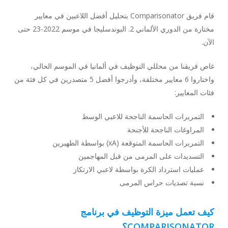
قام فريق Comparisonator بتحليل أفضل اللاعبين في معايير
مختارة من الدوري الألماني 2. البوندسليجا في موسم 2022-23 حتى
الآن.
غاص فريقنا من محللي التوظيف في ألمانيا في الموسم الحالي،
واختاروا 6 معايير مختلفة، وأدرجوا أفضل 5 متصدرين في كل فئة من
فئات المعايير:
التمريرات الحاسمة الناجحة للاعبي الوسط
المراوغات الناجحة للأجنحة
التمريرات الحاسمة المتوقعة (xA) بواسطة الظهيرين
التسديدات على المرمى من قبل المهاجمين
عمليات استرداد الكرة بواسطة لاعبي الارتكاز
نسبة تصديات حراس المرمى
كيف تعمل ميزة التوظيف في برنامج
COMPARISONATOR؟