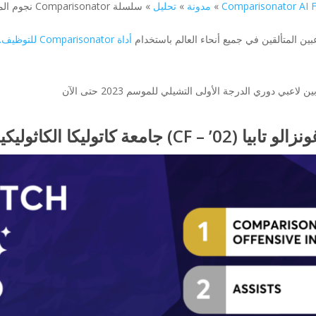
Comparisonator AI F
»
مدونة
»
تحليل
»
سلسلة Comparisonator نجوم المقارنة: غونزالو تابيا
أداة Comparisonator للتوظيف.
ن لاعبي دوري الدرجة الأولى التشيلي للموسم 2023 حتى الآن
ونزالو تابيا
(CF – ’02) جامعة كاتوليكا الكاثوليكية