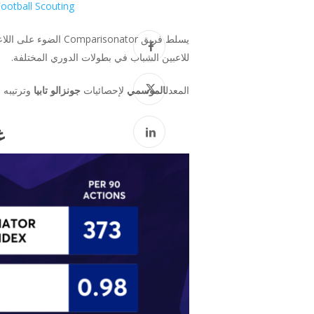
ootball Scouting
يسلط فريق Comparisonator الضوء على اللاعبين المتألقين في جميع أنحاء العالم باستخدام
للاعبين الشباب في بطولات الدوري المختلفة.
المعدل
الموسمي
لإحصائيات
جونزالو تابيا
وترتيبه بي
غ