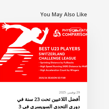
You May Also Like
أفضل
تحليل
اللاعبين
تحت
23
سنة
في
دوري
التحدي
السويسري
في
3
29 نوفمبر، 2025
معايير
أفضل اللاعبين تحت 23 سنة في
بدنية
دوري التحدي السويسري في 3
–