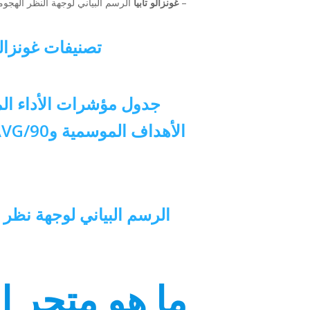
–
غونزالو تابيا
الرسم البياني لوجهة النظر الهج
تصنيفات غونزالو تابيا Comparisonator بارامترات دو
جدول مؤشرات الأداء الم
الرسم البياني لوجهة نظر 
ما هو متجر 