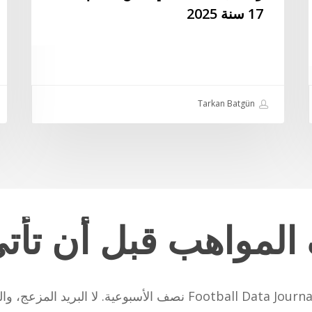
17 سنة 2025
2025
ال
ال
من
ال
ال
Tarkan Batgün
تح
23
سن
–
26
حت
ال
المواهب
قبل
أن
تأت