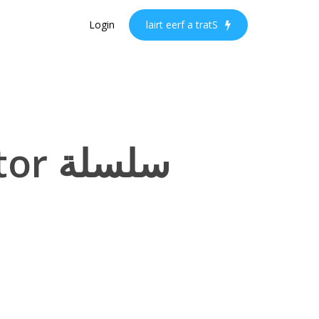
Ski
Login
l
a
i
r
t
e
e
r
f
a
t
r
a
t
S
t
mai
conten