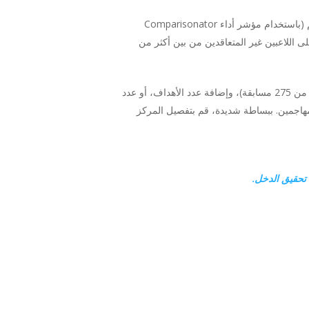
يسمح “متجر التوظيف” لموظفي التوظيف والكشافة بالبحث عن/إدراج اللاعبين بنقرة واحدة من أي دوري وأي مركز وفقًا لأدائهم (باستخدام مؤشر أداء Comparisonator
 اللاعبين غير المتعاقدين من بين أكثر من
على سبيل المثال يمكن لصانعي القرار إدراج أفضل لاعبي الوسط المهاجمين تحت 21 سنة (أو أي مركز) في كرواتيا وصربيا (أو من 275 مسابقة)، وإضافة عدد الأهداف، أو عدد
 مهاجمين. ببساطة شديدة، قم بتفصيل المركز
تحقيق الدخل.