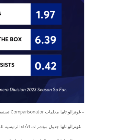
–
غونزالو تابيا
معلمات Comparisonator تصنيفات دوري Comparisonator الهجومية
–
غونزالو تابيا
جدول مؤشرات الأداء الرئيسية للموسم وAVG/90 الموسمية وترتيبها مقارنةً باللاعبين الآخرين في دوري الدرجة الأ