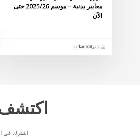
معايير بدنية – موسم 2025/26 حتى
موسم
الآن
2025/26
حتى
الآن
Tarkan Batgün
اكتشف
اشترك في Football Data Journal نصف الأسبوعية. لا البريد المزعج، والموهبة فقط!