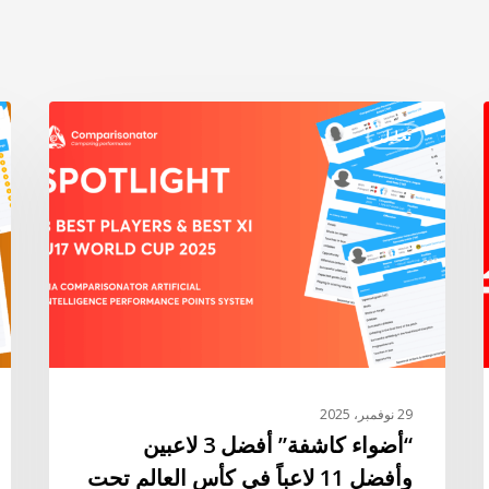
“أضواء
“أ
تحليل
كاشفة”
كا
أفضل
أف
3
3
لاعبين
لا
وأفضل
تح
23
11
لاعباً
سن
في
وأ
كأس
تش
العالم
تح
29 نوفمبر، 2025
تحت
23
“أضواء كاشفة” أفضل 3 لاعبين
17
سن
وأفضل 11 لاعباً في كأس العالم تحت
سنة
في